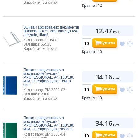
Виробник: Buromax
Кратно : 12
Зшивач архівованих документів
12.47
Bankers Box™, скріплює до 450
грн.
аркушів, білий
Код товару: f.89500
Купити
Залишки: 65535
Виробник: Fellowes
Кратно : 10
Папка-швидкозшивач з
механізмом "вусики",
34.16
PROFESSIONAL, А4, 150/180
грн.
мкм, з перфорацією, темно-
синя
Купити
Код товару: BM.3331-03
Залишки: 2068
Кратно : 10
Виробник: Buromax
Папка-швидкозшивач з
34.16
механізмом "вусики",
грн.
PROFESSIONAL, А4, 150/180
мкм, з перфорацією, зелена
Купити
Код товару: BM.3331-04