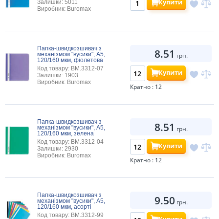
Купити
Залишки: 5011
Виробник: Buromax
Папка-швидкозшивач з
8.51
механізмом "вусики", А5,
грн.
120/160 мкм, фіолетова
Код товару: BM.3312-07
Купити
Залишки: 1903
Виробник: Buromax
Кратно : 12
Папка-швидкозшивач з
8.51
механізмом "вусики", А5,
грн.
120/160 мкм, зелена
Код товару: BM.3312-04
Купити
Залишки: 2930
Виробник: Buromax
Кратно : 12
Папка-швидкозшивач з
9.50
механізмом "вусики", А5,
грн.
120/160 мкм, асорті
Код товару: BM.3312-99