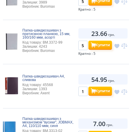
Купити
Залишки: 3989
Виробник: Buromax
Кратно : 5
Папка-швидкозшивач з
23.66
притискною планкою, 15 мм,
грн.
160/160 мкм, асорті
Код товару: BM.3372-99
Купити
Залишки: 4243
Виробник: Buromax
Кратно : 5
Папка-швидкозшивач А4,
54.95
сливова
грн.
Код товару: 45568
Залишки: 1393
Купити
Виробник: Axent
Папка-швидкозшивач з
7.00
механізмом "вусики", JOBMAX,
грн.
А4, 110/110 мкм, синя
Код товару: BM.3313-02