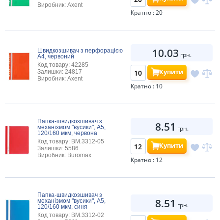
Виробник: Axent
Кратно : 20
10.03
Швидкозшивач з перфорацією
грн.
А4, червоний
Код товару: 42285
Купити
Залишки: 24817
Виробник: Axent
Кратно : 10
Папка-швидкозшивач з
8.51
механізмом "вусики", А5,
грн.
120/160 мкм, червона
Код товару: BM.3312-05
Купити
Залишки: 5586
Виробник: Buromax
Кратно : 12
Папка-швидкозшивач з
8.51
механізмом "вусики", А5,
грн.
120/160 мкм, синя
Код товару: BM.3312-02