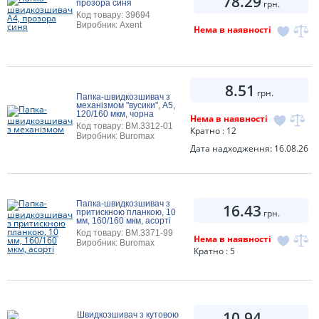
78.29
прозора синя
грн.
Код товару: 39694
Виробник: Axent
Нема в наявності
8.51
грн.
Папка-швидкозшивач з
механізмом "вусики", А5,
120/160 мкм, чорна
Нема в наявності
Код товару: BM.3312-01
Кратно : 12
Виробник: Buromax
Дата надходження: 16.08.26
Папка-швидкозшивач з
16.43
притискною планкою, 10
грн.
мм, 160/160 мкм, асорті
Код товару: BM.3371-99
Нема в наявності
Виробник: Buromax
Кратно : 5
10.94
Швидкозшивач з кутовою