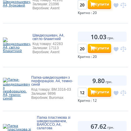
Код товару: 42281
Купити
Залишки: 21096
Виробник: Axent
Кратно : 20
10.03
Швидкозшивач, А4,
грн.
світло блакитний
Код товару: 42283
Купити
Залишки: 17113
Виробник: Axent
Кратно : 20
Папка-швидкозшивач з
9.80
перфорацією. А4, темно-
грн.
синій
Код товару: BM.3316-03
Купити
Залишки: 9896
Виробник: Buromax
Кратно : 12
Папка пластикова зі
швидкозшивачем,
67.62
BAROCCO, A4,
грн.
салатова