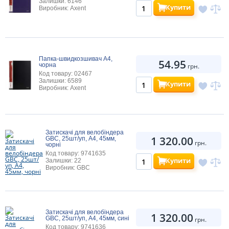
Залишки: 6146
Купити
Виробник: Axent
Папка-швидкозшивач А4,
54.95
чорна
грн.
Код товару: 02467
Залишки: 6589
Купити
Виробник: Axent
Затискачі для велобіндера
1 320.00
GBC, 25шт/уп, A4, 45мм,
грн.
чорні
Код товару: 9741635
Купити
Залишки: 22
Виробник: GBC
Затискачі для велобіндера
1 320.00
GBC, 25шт/уп, A4, 45мм, сині
грн.
Код товару: 9741636