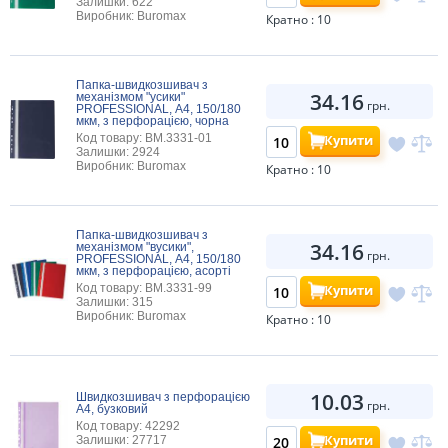
Залишки: 622
Виробник: Buromax
Кратно : 10
Папка-швидкозшивач з
34.16
механізмом "усики"
грн.
PROFESSIONAL, А4, 150/180
мкм, з перфорацією, чорна
Купити
Код товару: BM.3331-01
Залишки: 2924
Виробник: Buromax
Кратно : 10
Папка-швидкозшивач з
34.16
механізмом "вусики",
грн.
PROFESSIONAL, А4, 150/180
мкм, з перфорацією, асорті
Купити
Код товару: BM.3331-99
Залишки: 315
Виробник: Buromax
Кратно : 10
10.03
Швидкозшивач з перфорацією
грн.
А4, бузковий
Код товару: 42292
Купити
Залишки: 27717