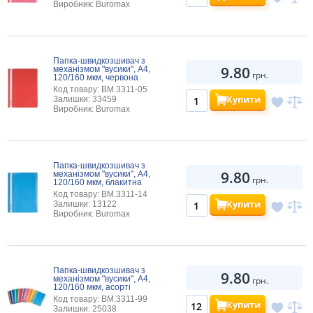
Виробник: Buromax
Папка-швидкозшивач з
9.80
механізмом "вусики", А4,
грн.
120/160 мкм, червона
Код товару: BM.3311-05
Купити
Залишки: 33459
Виробник: Buromax
Папка-швидкозшивач з
9.80
механізмом "вусики", А4,
грн.
120/160 мкм, блакитна
Код товару: BM.3311-14
Купити
Залишки: 13122
Виробник: Buromax
Папка-швидкозшивач з
9.80
механізмом "вусики", А4,
грн.
120/160 мкм, асорті
Код товару: BM.3311-99
Купити
Залишки: 25038