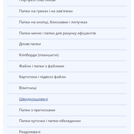
Папки на гумках і на зав'язках
Папки на кнопці, блискавки і липучках
Папки-меню і папки для рахунку офіціантів
ділові папки
Кліпборди (планшети)
Файли і папки з файлами
Картотеки і підвісні файли
візитниці
швидкозшивачі
Папки з притисками
Папки-куточки і папки-обкладинки
Розділювачі