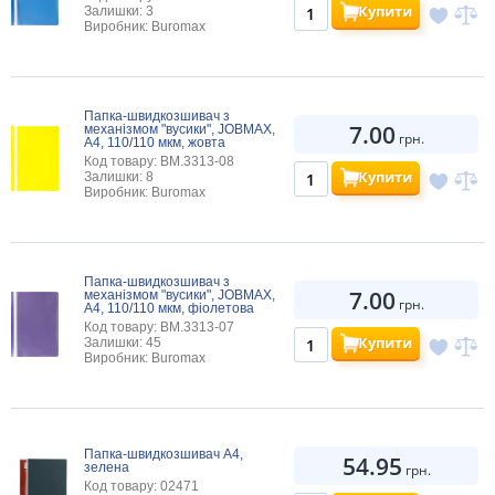
Купити
Залишки: 3
Виробник: Buromax
Папка-швидкозшивач з
7.00
механізмом "вусики", JOBMAX,
грн.
А4, 110/110 мкм, жовта
Код товару: BM.3313-08
Купити
Залишки: 8
Виробник: Buromax
Папка-швидкозшивач з
7.00
механізмом "вусики", JOBMAX,
грн.
А4, 110/110 мкм, фіолетова
Код товару: BM.3313-07
Купити
Залишки: 45
Виробник: Buromax
Папка-швидкозшивач А4,
54.95
зелена
грн.
Код товару: 02471