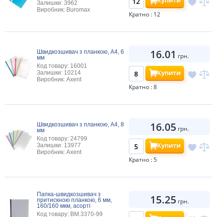
Купити
Залишки: 3962
Виробник: Buromax
Кратно : 12
16.01
Швидкозшивач з планкою, А4, 6
грн.
мм
Код товару: 16001
Купити
Залишки: 10214
Виробник: Axent
Кратно : 8
16.05
Швидкозшивач з планкою, А4, 8
грн.
мм
Код товару: 24799
Купити
Залишки: 13977
Виробник: Axent
Кратно : 5
Папка-швидкозшивач з
15.25
притискною планкою, 6 мм,
грн.
160/160 мкм, асорті
Код товару: BM.3370-99