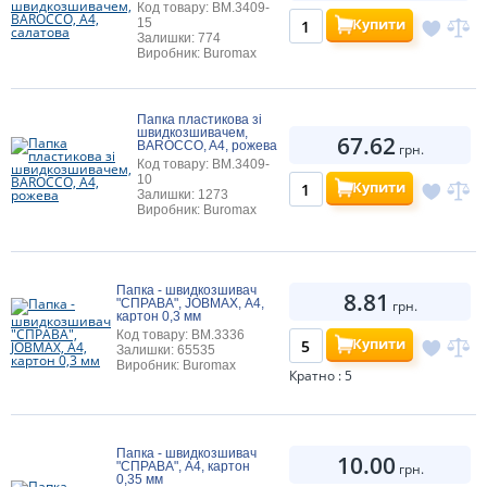
Код товару: BM.3409-
Купити
15
Залишки: 774
Виробник: Buromax
Папка пластикова зі
швидкозшивачем,
67.62
BAROCCO, A4, рожева
грн.
Код товару: BM.3409-
10
Купити
Залишки: 1273
Виробник: Buromax
Папка - швидкозшивач
8.81
"СПРАВА", JOBMAX, А4,
грн.
картон 0,3 мм
Код товару: BM.3336
Купити
Залишки: 65535
Виробник: Buromax
Кратно : 5
Папка - швидкозшивач
10.00
"СПРАВА", А4, картон
грн.
0,35 мм