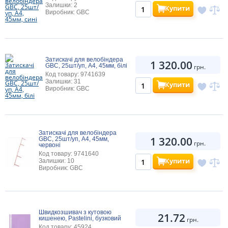
Залишки: 2
Купити
Виробник: GBC
Затискачі для велобіндера
1 320.00
GBC, 25шт/уп, A4, 45мм, білі
грн.
Код товару: 9741639
Залишки: 31
Купити
Виробник: GBC
Затискачі для велобіндера
1 320.00
GBC, 25шт/уп, A4, 45мм,
грн.
червоні
Код товару: 9741640
Купити
Залишки: 10
Виробник: GBC
Швидкозшивач з кутовою
21.72
кишенею, Pastelini, бузковий
грн.
Код товару: 45924