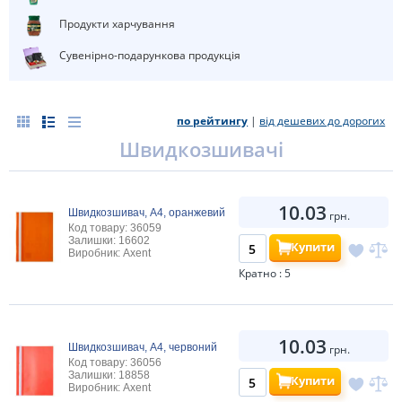
Продукти харчування
Сувенірно-подарункова продукція
по рейтингу
|
від дешевих до дорогих
Швидкозшивачі
10.03
Швидкозшивач, А4, оранжевий
грн.
Код товару: 36059
Залишки: 16602
Купити
Виробник: Axent
Кратно : 5
10.03
Швидкозшивач, А4, червоний
грн.
Код товару: 36056
Залишки: 18858
Купити
Виробник: Axent