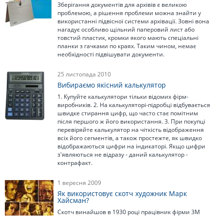
Зберігання документів для архівів є великою
проблемою, а рішення проблеми можна знайти у
використанні підвісної системи архівації. Зовні вона
нагадує особливо щільний паперовий лист або
товстий пластик, кромки якого мають спеціальні
планки з гачками по краях. Таким чином, немає
необхідності підвішувати документи.
25 листопада 2010
Вибираємо якісний калькулятор
1. Купуйте калькулятори тільки відомих фірм-
виробників. 2. На калькуляторі-підробці відбувається
швидке стирання цифр, що часто стає помітним
після першого ж його використання. 3. При покупці
перевіряйте калькулятор на чіткість відображення
всіх його сегментів, а також простежте, як швидко
відображаються цифри на індикаторі. Якщо цифри
з'являються не відразу - даний калькулятор -
контрафакт.
1 вересня 2009
Як використовує скотч художник Марк
Хайсман?
Скотч винайшов в 1930 році працівник фірми 3M