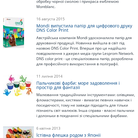
обробку чорної смолою і прикраса емблемою
Montblanc.
16 августа 2015
Mondi випустила папір для цифрового друку
DNS Color Print
Австрійська компанія Mondi удосконалила папір для
друкованої продукції. Новинка вийшла в світ під
назвою DNS Color Print. Вперше про це надійшло
повідомлення з джерел медіа групи Lesprom Network.
DNS color print - це спеціалізована папір, розроблена
для професійного використання в поліграфії.
11 липня 2014
Пальчикові фарби: море задоволення і
простір для фантазії
Малювання традиційними інструментами: олівцями,
фломастерами, кистями - вимагає певних навичок і
посидючості, тому не завжди підходить для тільки
пізнають світ малюків. Інша справа - власні пальчики
і долоньки в поєднанні зі спеціальними фарбами.
6 квітня 2013
Їстівна флешка родом з Японії