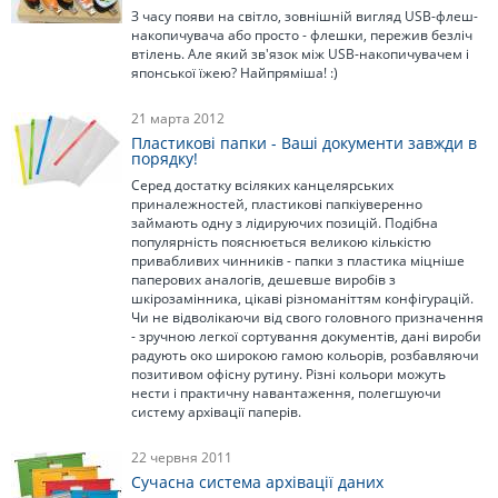
З часу появи на світло, зовнішній вигляд USB-флеш-
накопичувача або просто - флешки, пережив безліч
втілень. Але який зв'язок між USB-накопичувачем і
японської їжею? Найпряміша! :)
21 марта 2012
Пластикові папки - Ваші документи завжди в
порядку!
Серед достатку всіляких канцелярських
приналежностей, пластикові папкіуверенно
займають одну з лідируючих позицій. Подібна
популярність пояснюється великою кількістю
привабливих чинників - папки з пластика міцніше
паперових аналогів, дешевше виробів з
шкірозамінника, цікаві різноманіттям конфігурацій.
Чи не відволікаючи від свого головного призначення
- зручною легкої сортування документів, дані вироби
радують око широкою гамою кольорів, розбавляючи
позитивом офісну рутину. Різні кольори можуть
нести і практичну навантаження, полегшуючи
систему архівації паперів.
22 червня 2011
Сучасна система архівації даних