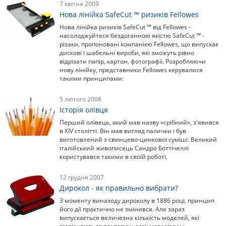
7 квітня 2009
Нова лінійка SafeCut ™ ризиків Fellowes
Нова лінійка ризиків SafeCut ™ від Fellowes -
насолоджуйтеся бездоганною якістю SafeCut ™ -
різаки, пропоновані компанією Fellowes, що випускає
дискові і шабельні вироби, які зможуть рівно
відрізати папір, картон, фотографії. Розробляючи
нову лінійку, представники Fellowes керувалися
такими принципами:
5 лютого 2008
Історія олівця
Перший олівець, який мав назву «срібний», з'явився
в XIV столітті. Він мав вигляд палички і був
виготовлений з свинцево-цинкової суміші. Великий
італійський живописець Сандро Боттічеллі
користувався такими в своїй роботі.
12 грудня 2007
Дирокол - як правильно вибрати?
З моменту винаходу дироколу в 1886 році, принцип
його дії практично не змінився. Але зараз
випускається величезна кількість моделей, які