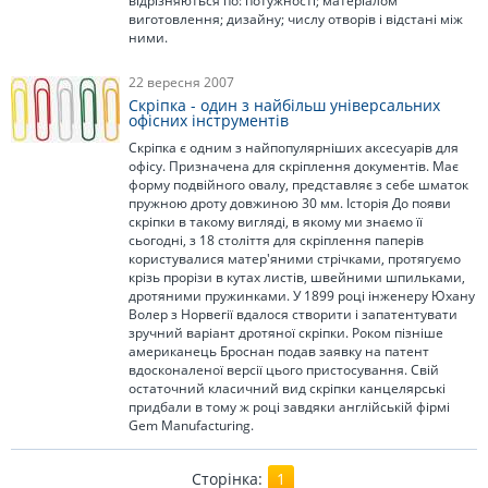
відрізняються по: потужності; матеріалом
виготовлення; дизайну; числу отворів і відстані між
ними.
22 вересня 2007
Скріпка - один з найбільш універсальних
офісних інструментів
Скріпка є одним з найпопулярніших аксесуарів для
офісу. Призначена для скріплення документів. Має
форму подвійного овалу, представляє з себе шматок
пружною дроту довжиною 30 мм. Історія До появи
скріпки в такому вигляді, в якому ми знаємо її
сьогодні, з 18 століття для скріплення паперів
користувалися матер'яними стрічками, протягуємо
крізь прорізи в кутах листів, швейними шпильками,
дротяними пружинками. У 1899 році інженеру Юхану
Волер з Норвегії вдалося створити і запатентувати
зручний варіант дротяної скріпки. Роком пізніше
американець Броснан подав заявку на патент
вдосконаленої версії цього пристосування. Свій
остаточний класичний вид скріпки канцелярські
придбали в тому ж році завдяки англійській фірмі
Gem Manufacturing.
1
Сторінка: