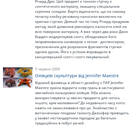
Річард Дрю. Цей предмет є тонкою стрічку з
синтетичного матеріалу, змащену спеціальним
скріплює складом. Варто відзначити, що на самому
початку клейку речовину наносили виключно на
краєчки стрічки. Деякий час по тому Річард придумав
метод, який дозволив рівномірно наносити клей на
всю поверхню матеріалу. А вже через два роки Джон
Борден модернізував скотч, обладнавши його
імпровізованим конвеєром з лезом - диспенсером,
призначеним для розрізання фрагментів стрічки
однією рукою. Його з успіхом впровадили в
канцелярський скотч і скотч пакувальний.
5 червня 2009
Олівцеві скульптури від Jennifer Maestre
Відомий фахівець в області дизайну з ПАР Jennifer
Maestre зуміла відкрити нову грань в застосуванні
звичайних кольорових олівців. Хіба можна
використовувати ці звичні предмети для чогось
іншого, крім малювання? До недавнього часу ніхто
навіть не замислювався про це. Знайомство з
витонченими плодами таланту Дженіфер приводить
у захват нестандартним підходом до багатьох
традиційних в побуті речей.