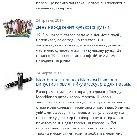
вправ? Це велика помилка! Раптом він проковтне
«маленьку смерть»?
24 травня 2017
День народження кулькової ручки
1943 рік запам'ятався великою кількістю подій,
наприклад, саме тоді на території США
запатентували винахід, який став невід'ємною
частиною сучасного життя - кулькову ручку. Це
сталося 10 червня, ставши офіційним днем
народження ручки.
14 марта 2016
Montblanc спільно з Марком Ньюсона
випустив нову лінійку аксесуарів для письма
Експериментальне співпрацю відомого бренду
Montblanc з дизайнером Марком Ньюсон
завершилося більш ніж вдало, результатом його
стала нова колекція письмового приладдя. У лінійку
увійшли відразу п'ять предметів: кулькова ручка,
перо, стилус, роллер і капілярна ручка - ідеальне
пристосування для створення креслень. Всі
перераховані приналежності виготовлені в
традиційному стилі, який передбачає незмінну