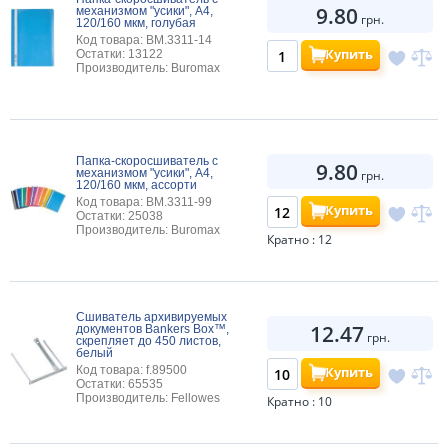
9.80
механизмом "усики", А4,
грн.
120/160 мкм, голубая
Код товара: BM.3311-14
Купить
Остатки: 13122
Производитель: Buromax
Папка-скоросшиватель с
9.80
механизмом "усики", А4,
грн.
120/160 мкм, ассорти
Код товара: BM.3311-99
Купить
Остатки: 25038
Производитель: Buromax
Кратно : 12
Сшиватель архивируемых
12.47
документов Bankers Box™,
грн.
скрепляет до 450 листов,
белый
Купить
Код товара: f.89500
Остатки: 65535
Производитель: Fellowes
Кратно : 10