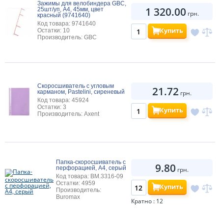
Зажимы для велобиндера GBC,
1 320.00
25шт/уп, A4, 45мм, цвет
грн.
красный (9741640)
Код товара: 9741640
Купить
Остатки: 10
Производитель: GBC
Скоросшиватель с угловым
21.72
карманом, Pastelini, сиреневый
грн.
Код товара: 45924
Остатки: 3
Купить
Производитель: Axent
Папка-скоросшиватель с
9.80
перфорацией, А4, серый
грн.
Код товара: BM.3316-09
Остатки: 4959
Купить
Производитель:
Buromax
Кратно : 12