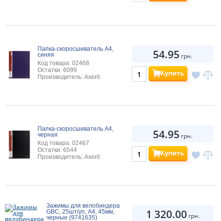
Папка-скоросшиватель А4,
54.95
синяя
грн.
Код товара: 02468
Остатки: 6099
Купить
Производитель: Axent
Папка-скоросшиватель А4,
54.95
черная
грн.
Код товара: 02467
Остатки: 6544
Купить
Производитель: Axent
Зажимы для велобиндера
1 320.00
GBC, 25шт/уп, A4, 45мм,
грн.
черные (9741635)