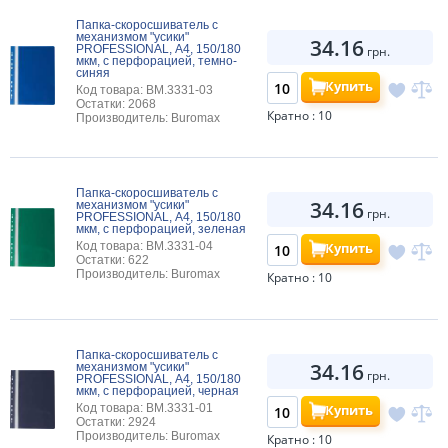
Папка-скоросшиватель с
механизмом "усики"
34.16
PROFESSIONAL, А4, 150/180
грн.
мкм, с перфорацией, темно-
синяя
Купить
Код товара: BM.3331-03
Остатки: 2068
Кратно : 10
Производитель: Buromax
Папка-скоросшиватель с
34.16
механизмом "усики"
грн.
PROFESSIONAL, А4, 150/180
мкм, с перфорацией, зеленая
Купить
Код товара: BM.3331-04
Остатки: 622
Производитель: Buromax
Кратно : 10
Папка-скоросшиватель с
34.16
механизмом "усики"
грн.
PROFESSIONAL, А4, 150/180
мкм, с перфорацией, черная
Купить
Код товара: BM.3331-01
Остатки: 2924
Производитель: Buromax
Кратно : 10