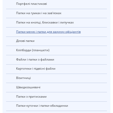
портфелі пластикові
Папки на гумках і на зав'язках
Папки на кнопці, блискавки і липучках
Папки-меню і папки для рахунку офіціантів
ділові папки
Кліпборди (планшети)
Файли і папки з файлами
Картотеки і підвісні файли
візитниці
швидкозшивачі
Папки з притисками
Папки-куточки і папки-обкладинки