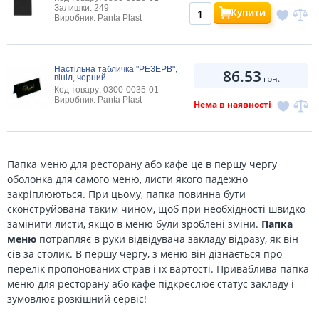
Залишки: 249
Купити
Виробник: Panta Plast
Настільна табличка "РЕЗЕРВ",
86.53
вініл, чорний
грн.
Код товару: 0300-0035-01
Виробник: Panta Plast
Нема в наявності
Папка меню для ресторану або кафе це в першу чергу
оболонка для самого меню, листи якого падежно
закріплюються. При цьому, папка повинна бути
сконструйована таким чином, щоб при необхідності швидко
замінити листи, якщо в меню були зроблені зміни.
Папка
меню
потрапляє в руки відвідувача закладу відразу, як він
сів за столик. В першу чергу, з меню він дізнається про
перелік пропонованих страв і їх вартості. Приваблива папка
меню для ресторану або кафе підкреслює статус закладу і
зумовлює розкішний сервіс!