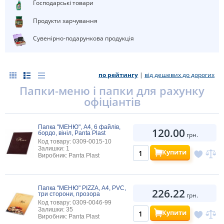
Господарські товари
Продукти харчування
Сувенірно-подарункова продукція
по рейтингу
|
від дешевих до дорогих
Папки-меню і папки для рахунку
офіціантів
Папка "МЕНЮ", А4, 6 файлів,
120.00
бордо, вініл, Panta Plast
грн.
Код товару: 0309-0015-10
Залишки: 1
Купити
Виробник: Panta Plast
Папка "МЕНЮ" PIZZA, А4, PVC,
226.22
три сторони, прозора
грн.
Код товару: 0309-0046-99
Залишки: 35
Купити
Виробник: Panta Plast