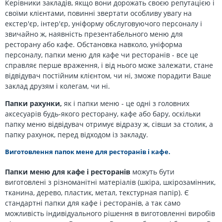
Керівники закладів, якщо вони дорожать своєю репутацією і
своїми клієнтами, повинні звертати особливу увагу на
екстер'єр, інтер'єр, уніформу обслуговуючого персоналу і
звичайно ж, наявність презентабельного меню для
ресторану або кафе. Обстановка навколо, уніформа
персоналу, папки меню для кафе чи ресторанів - все це
справляє перше враження, і від нього може залежати, стане
відвідувач постійним клієнтом, чи ні, зможе порадити Ваше
заклад друзям і колегам, чи ні.
Папки рахунки,
як і папки меню - це одні з головних
аксесуарів будь-якого ресторану, кафе або бару, оскільки
папку меню відвідувач отримує відразу ж, сівши за столик, а
папку рахунок, перед відходом із закладу.
Виготовлення папок мене для ресторанів і кафе.
Папки меню для кафе і ресторанів
можуть бути
виготовлені з різноманітні матеріалів (шкіра, шкірозамінник,
тканина, дерево, пластик, метал, текстурная папір). Є
стандартні папки для кафе і ресторанів, а так само
можливість індивідуального рішення в виготовленні виробів