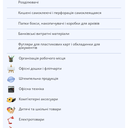
Розділювачі
Кишені самоклеючі і перфорація самоклеящаяся
Папки бокси, накопичувачі і коробки для архівів
Банківські витратні матеріали
Футляри для пластикових карт і обкладинки для
документів
Організація робочого місця
Офісні дошки і фліпчарти
штемпельна продукція
Офісна техніка
Комп'ютерні аксесуари
Дитячі та шкільні товари
електротовари