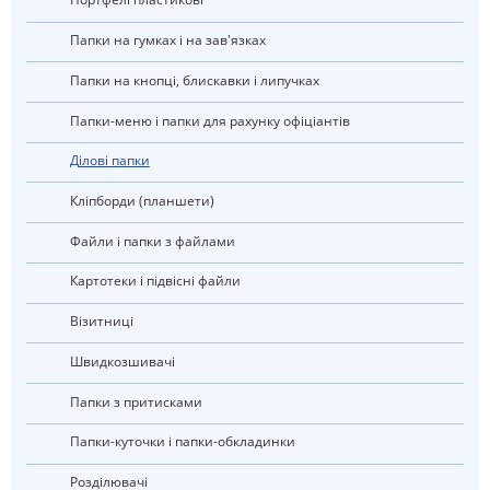
Папки на гумках і на зав'язках
Папки на кнопці, блискавки і липучках
Папки-меню і папки для рахунку офіціантів
ділові папки
Кліпборди (планшети)
Файли і папки з файлами
Картотеки і підвісні файли
візитниці
швидкозшивачі
Папки з притисками
Папки-куточки і папки-обкладинки
Розділювачі