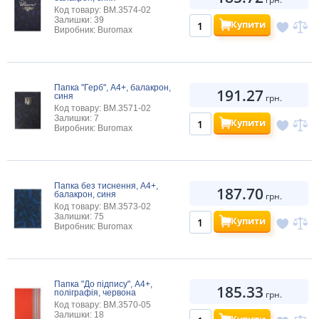
Код товару: BM.3574-02
Залишки: 39
Купити
Виробник: Buromax
Папка "Герб", А4+, балакрон,
191.27
синя
грн.
Код товару: BM.3571-02
Залишки: 7
Купити
Виробник: Buromax
Папка без тиснення, А4+,
187.70
балакрон, синя
грн.
Код товару: BM.3573-02
Залишки: 75
Купити
Виробник: Buromax
Папка "До підпису", А4+,
185.33
поліграфія, червона
грн.
Код товару: BM.3570-05
Залишки: 18