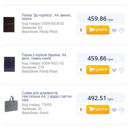
Папка "До пiдпису", А4, винил,
459.86
чорна
грн.
Код товару: 0309-0019-01
Залишки: 63
Купити
Виробник: Panta Plast
Папка з гербом України, А4,
459.86
вініл, темно-синій
грн.
Код товару: 0309-0021-02
Залишки: 178
Купити
Виробник: Panta Plast
Сумка для документів
492.51
текстильна А4, 1 відділ, світло-
грн.
сіра
Код товару: 73953
Купити
Залишки: 31
Виробник: Axent