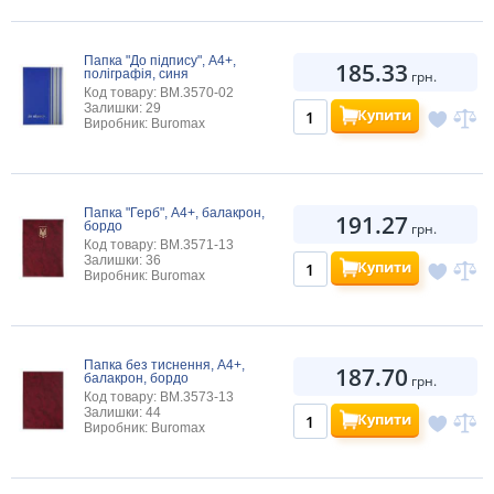
Папка "До підпису", А4+,
185.33
поліграфія, синя
грн.
Код товару: BM.3570-02
Залишки: 29
Купити
Виробник: Buromax
Папка "Герб", А4+, балакрон,
191.27
бордо
грн.
Код товару: BM.3571-13
Залишки: 36
Купити
Виробник: Buromax
Папка без тиснення, А4+,
187.70
балакрон, бордо
грн.
Код товару: BM.3573-13
Залишки: 44
Купити
Виробник: Buromax