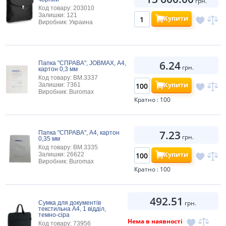
грн.
Код товару: 203010
Залишки: 121
Купити
Виробник: Украина
6.24
Папка "СПРАВА", JOBMAX, А4,
грн.
картон 0,3 мм
Код товару: BM.3337
Купити
Залишки: 7361
Виробник: Buromax
Кратно : 100
7.23
Папка "СПРАВА", А4, картон
грн.
0,35 мм
Код товару: BM.3335
Купити
Залишки: 26622
Виробник: Buromax
Кратно : 100
492.51
грн.
Сумка для документів
текстильна А4, 1 відділ,
темно-сіра
Нема в наявності
Код товару: 73956