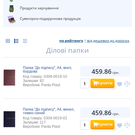
Продукти харчування
Сувенірно-подарункова продукція
по рейтингу
|
від дешевих до дорогих
ділові папки
Папка "До підпису", А4, вініл,
459.86
бордова
грн.
Код товару: 0309-0019-10
Залишки: 82
Купити
Виробник: Panta Plast
Папка "До пiдпису", А4, винил,
459.86
темно-синий
грн.
Код товару: 0309-0019-02
Залишки: 117
Купити
Виробник: Panta Plast