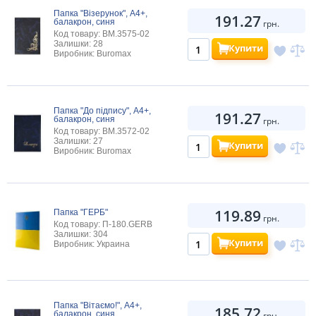
Папка "Візерунок", А4+,
191.27
балакрон, синя
грн.
Код товару: BM.3575-02
Залишки: 28
Купити
Виробник: Buromax
Папка "До підпису", А4+,
191.27
балакрон, синя
грн.
Код товару: BM.3572-02
Залишки: 27
Купити
Виробник: Buromax
119.89
Папка "ГЕРБ"
грн.
Код товару: П-180.GERB
Залишки: 304
Купити
Виробник: Украина
Папка "Вітаємо!", А4+,
185.72
балакрон, синя
грн.