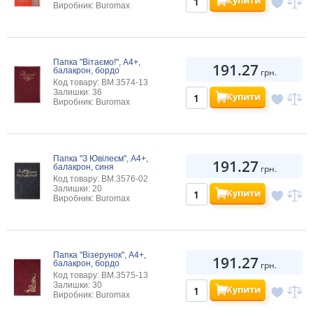
Купити
Виробник: Buromax
Папка "Вітаємо!", А4+,
191.27
балакрон, бордо
грн.
Код товару: BM.3574-13
Залишки: 36
Купити
Виробник: Buromax
Папка "З Ювілеєм", А4+,
191.27
балакрон, синя
грн.
Код товару: BM.3576-02
Залишки: 20
Купити
Виробник: Buromax
Папка "Візерунок", А4+,
191.27
балакрон, бордо
грн.
Код товару: BM.3575-13
Залишки: 30
Купити
Виробник: Buromax