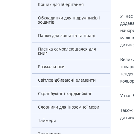
Кошик для зберігання
У нас
Обкладинки для підручників і
зошитів
додава
набори
Папки для зошитів та праці
малюв
дитячо
Пленка самоклеющаяся для
книг
Велики
Розмальовки
товари
тенден
Світловідбиваючі елементи
кольо
Скрапбукінг і кардмейкінг
У нас 
Словники для іноземної мови
Також 
дитини
Таймери
Трафарети