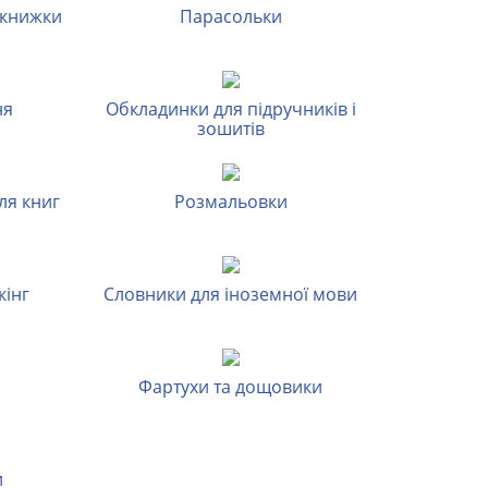
і книжки
Парасольки
ня
Обкладинки для підручників і
зошитів
ля книг
Розмальовки
кінг
Словники для іноземної мови
Фартухи та дощовики
и