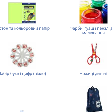
артон та кольоровий папір
Фарби, гуаш і пензлі для
малювання
Набір букв і цифр (віяло)
Ножиці дитячі