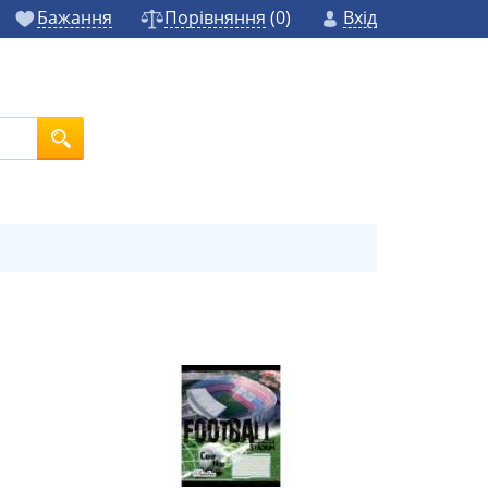
Бажання
Порівняння
(
0
)
Вхід