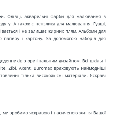
ей. Олівці, акварельні фарби для малювання з
одягу. А також є пензлика для малювання. Гуаші,
грівається і не залишає жирних плям. Альбоми для
 паперу і картону. За допомогою наборів для
щоденників з оригінальним дизайном. Всі шкільні
ite, Zibi, Axent, Buromax враховують наймодніші
овленні тільки високоякісні матеріали. Яскраві
и, ми зробимо яскравою і насиченою життя Вашої