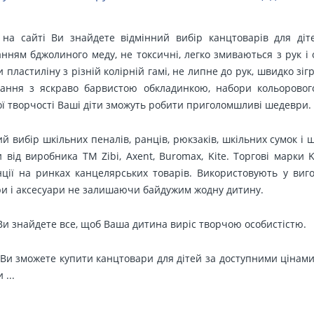
 на сайті Ви знайдете відмінний вибір канцтоварів для діт
нням бджолиного меду, не токсичні, легко змиваються з рук і 
 пластиліну з різній колірній гамі, не липне до рук, швидко зі
ання з яскраво барвистою обкладинкою, набори кольорового
ї творчості Ваші діти зможуть робити приголомшливі шедеври.
й вибір шкільних пеналів, ранців, рюкзаків, шкільних сумок і 
 від виробника ТМ Zibi, Axent, Buromax, Kite. Торгові марки K
ції на ринках канцелярських товарів. Використовують у вигот
ри і аксесуари не залишаючи байдужим жодну дитину.
Ви знайдете все, щоб Ваша дитина виріс творчою особистістю.
Ви зможете купити канцтовари для дітей за доступними цінам
 ...