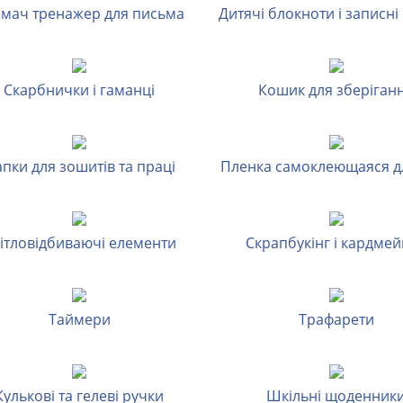
имач тренажер для письма
Дитячі блокноти і записн
Скарбнички і гаманці
Кошик для зберіган
Папки для зошитів та праці
Пленка самоклеющаяся д
вітловідбиваючі елементи
Скрапбукінг і кардмей
Таймери
Трафарети
Кулькові та гелеві ручки
Шкільні щоденник