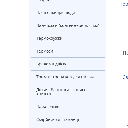
Тр
Пляшечки для води
Ланчбокси (контейнери для їжі)
Термокружки
Термоси
Брелок-підвіска
Тримач тренажер для письма
С
Дитячі блокноти і записні
книжки
Парасольки
Скарбнички і гаманці