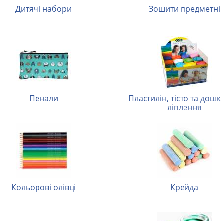
Дитячі набори
Зошити предметні
Пенали
Пластилін, тісто та дошки для
ліплення
Кольорові олівці
Крейда