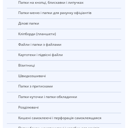
Папки на кнопці, блискавки і липучках
Папки-меню і папки для рахунку офіціантів
ділові папки
Кліпборди (планшети)
Файли і папки з файлами
Картотеки і підвісні файли
візитниці
швидкозшивачі
Папки з притисками
Папки-куточки і папки-обкладинки
Розділювачі
Кишені самоклеючі і перфорація самоклеящаяся