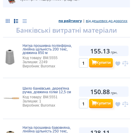
по рейтингу
|
від дешевих до дорогих
Банківські витратні матеріали
Нитка прошивна поліефірна,
155.13
лінійна щільність 200 текс,
грн.
довжина 850 м
Код товару: BM.5555
Купити
Залишки: 2249
Виробник: Buromax
Шило банківське, дерев'яна
150.88
ручка, довжина голки 12,5 см
грн.
Код товару: BM.5551
Залишки: 1
Купити
Виробник: Buromax
Нитка прошивна бавовняна,
128.11
лінійна щільність 250 текс,