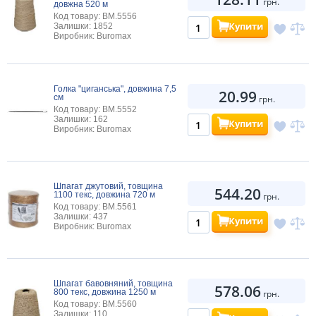
грн.
довжна 520 м
Код товару: BM.5556
Купити
Залишки: 1852
Виробник: Buromax
Голка "циганська", довжина 7,5
20.99
см
грн.
Код товару: BM.5552
Залишки: 162
Купити
Виробник: Buromax
Шпагат джутовий, товщина
544.20
1100 текс, довжина 720 м
грн.
Код товару: BM.5561
Залишки: 437
Купити
Виробник: Buromax
Шпагат бавовняний, товщина
578.06
800 текс, довжина 1250 м
грн.
Код товару: BM.5560
Залишки: 110