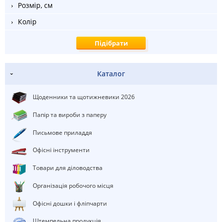
Розмір, см
Колір
Каталог
Щоденники та щотижневики 2026
Папір та вироби з паперу
Письмове приладдя
Офісні інструменти
Товари для діловодства
Організація робочого місця
Офісні дошки і фліпчарти
штемпельна продукція