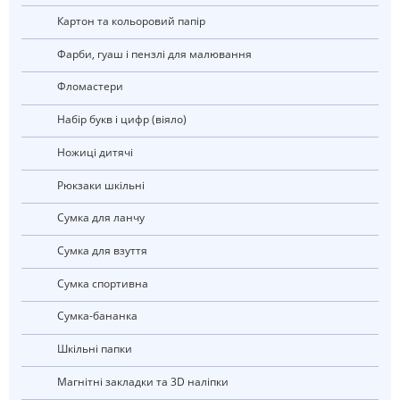
Картон та кольоровий папір
Фарби, гуаш і пензлі для малювання
Фломастери
Набір букв і цифр (віяло)
Ножиці дитячі
рюкзаки шкільні
Сумка для ланчу
Сумка для взуття
Сумка спортивна
Сумка-бананка
Шкільні папки
Магнітні закладки та 3D наліпки