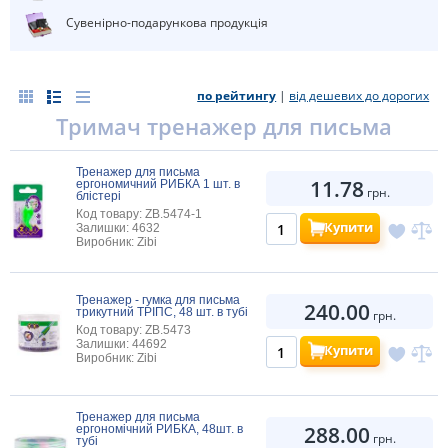
Сувенірно-подарункова продукція
по рейтингу
|
від дешевих до дорогих
Тримач тренажер для письма
Тренажер для письма
11.78
ергономичний РИБКА 1 шт. в
грн.
блістері
Код товару: ZB.5474-1
Купити
Залишки: 4632
Виробник: Zibi
Тренажер - гумка для письма
240.00
трикутний ТРІПС, 48 шт. в тубі
грн.
Код товару: ZB.5473
Залишки: 44692
Купити
Виробник: Zibi
Тренажер для письма
288.00
ергономічний РИБКА, 48шт. в
грн.
тубі