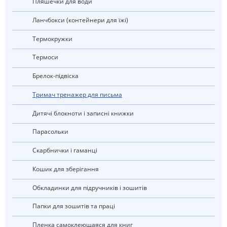
Пляшечки для води
Ланчбокси (контейнери для їжі)
Термокружки
Термоси
Брелок-підвіска
Тримач тренажер для письма
Дитячі блокноти і записні книжки
Парасольки
Скарбнички і гаманці
Кошик для зберігання
Обкладинки для підручників і зошитів
Папки для зошитів та праці
Пленка самоклеющаяся для книг