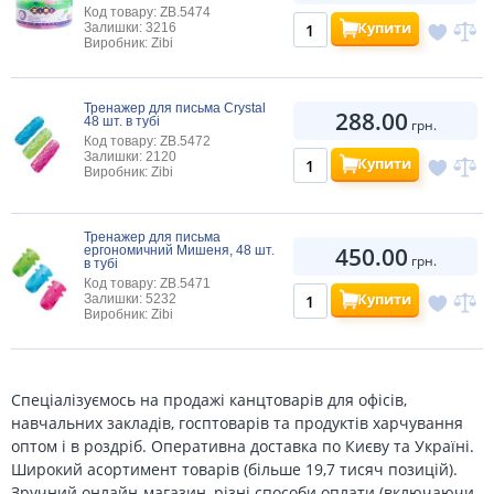
Код товару: ZB.5474
Купити
Залишки: 3216
Виробник: Zibi
Тренажер для письма Crystal
288.00
48 шт. в тубі
грн.
Код товару: ZB.5472
Залишки: 2120
Купити
Виробник: Zibi
Тренажер для письма
450.00
ергономичний Мишеня, 48 шт.
грн.
в тубі
Код товару: ZB.5471
Купити
Залишки: 5232
Виробник: Zibi
Спеціалізуємось на продажі канцтоварів для офісів,
навчальних закладів, госптоварів та продуктів харчування
оптом і в роздріб. Оперативна доставка по Києву та Україні.
Широкий асортимент товарів (більше 19,7 тисяч позицій).
Зручний онлайн-магазин, різні способи оплати (включаючи