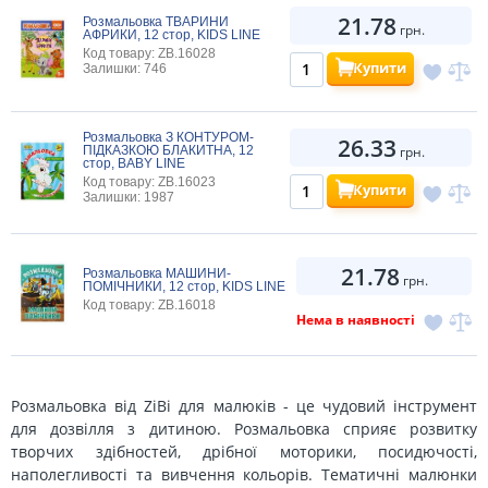
21.78
Розмальовка ТВАРИНИ
грн.
АФРИКИ, 12 стор, KIDS LINE
Код товару: ZB.16028
Купити
Залишки: 746
Розмальовка З КОНТУРОМ-
26.33
ПІДКАЗКОЮ БЛАКИТНА, 12
грн.
стор, BABY LINE
Код товару: ZB.16023
Купити
Залишки: 1987
21.78
Розмальовка МАШИНИ-
грн.
ПОМІЧНИКИ, 12 стор, KIDS LINE
Код товару: ZB.16018
Нема в наявності
Розмальовка від ZiBi для малюків - це чудовий інструмент
для дозвілля з дитиною. Розмальовка сприяє розвитку
творчих здібностей, дрібної моторики, посидючості,
наполегливості та вивчення кольорів. Тематичні малюнки