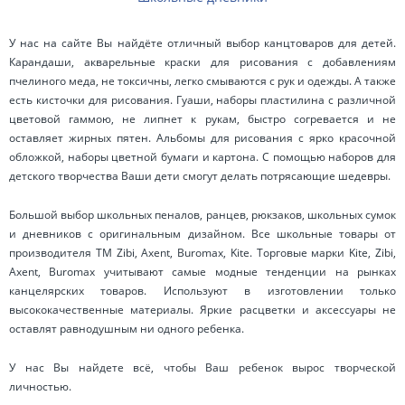
У нас на сайте Вы найдёте отличный выбор канцтоваров для детей.
Карандаши, акварельные краски для рисования с добавлениям
пчелиного меда, не токсичны, легко смываются с рук и одежды. А также
есть кисточки для рисования. Гуаши, наборы пластилина с различной
цветовой гаммою, не липнет к рукам, быстро согревается и не
оставляет жирных пятен. Альбомы для рисования с ярко красочной
обложкой, наборы цветной бумаги и картона. С помощью наборов для
детского творчества Ваши дети смогут делать потрясающие шедевры.
Большой выбор школьных пеналов, ранцев, рюкзаков, школьных сумок
и дневников с оригинальным дизайном. Все школьные товары от
производителя ТМ Zibi, Axent, Buromax, Kite. Торговые марки Kite, Zibi,
Axent, Buromax учитывают самые модные тенденции на рынках
канцелярских товаров. Используют в изготовлении только
высококачественные материалы. Яркие расцветки и аксессуары не
оставлят равнодушным ни одного ребенка.
У нас Вы найдете всё, чтобы Ваш ребенок вырос творческой
личностью.