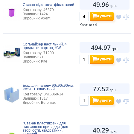
49.96
Стакан-підставка, фіолетовий
грн.
Код товару: 46379
Залишки: 1424
Купити
Виробник: Axent
Кратно : 4
Органайзер настільний, 4
494.97
предмети, картон, HW
грн.
Код товару: 71290
Залишки: 71
Купити
Виробник: Kite
Бокс для паперу 90х90х90мм,
77.52
PASTEL блакитний
грн.
Код товару: BM.6360-14
Залишки: 1317
Купити
Виробник: Buromax
"Стакан пластиковий для
письмового приладдя (для
40.29
творчості), квадратний,
грн.
зелений