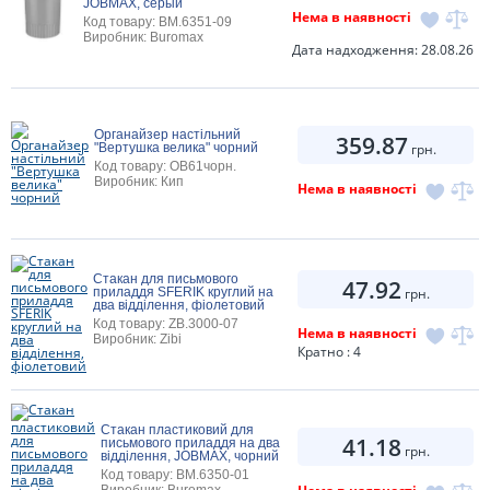
JOBMAX, серый
Нема в наявності
Код товару: BM.6351-09
Виробник: Buromax
Дата надходження: 28.08.26
Органайзер настільний
359.87
"Вертушка велика" чорний
грн.
Код товару: OB61чорн.
Виробник: Кип
Нема в наявності
Стакан для письмового
47.92
приладдя SFERIK круглий на
грн.
два відділення, фіолетовий
Код товару: ZB.3000-07
Нема в наявності
Виробник: Zibi
Кратно : 4
Стакан пластиковий для
41.18
письмового приладдя на два
грн.
відділення, JOBMAX, чорний
Код товару: BM.6350-01
Виробник: Buromax