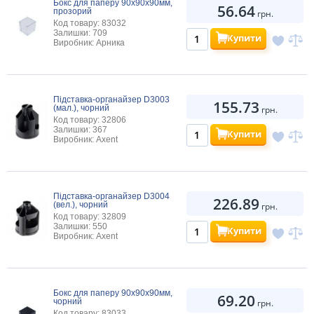
Бокс для паперу 90х90х90мм,
56.64
прозорий
грн.
Код товару: 83032
Залишки: 709
Купити
Виробник: Арника
Підставка-органайзер D3003
155.73
(мал.), чорний
грн.
Код товару: 32806
Залишки: 367
Купити
Виробник: Axent
Підставка-органайзер D3004
226.89
(вел.), чорний
грн.
Код товару: 32809
Залишки: 550
Купити
Виробник: Axent
Бокс для паперу 90х90х90мм,
69.20
чорний
грн.
Код товару: 83033