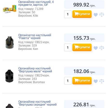
Органайзер настільний, 4
989.92
предмети, картон, GF
грн.
Код товару: 71289
Залишки: 50
Купити
Виробник: Kite
Організатор настільний
155.73
"Ракета" чорний
грн.
Код товару: OB21чорн.
Залишки: 329
Купити
Виробник: Кип
Органайзер настільний
182.06
"Вертушка мала" чорний
грн.
Код товару: OB23чорн.
Залишки: 163
Купити
Виробник: Buromax
Органайзер настільний
226.81
"Вертушка середня" чорний
грн.