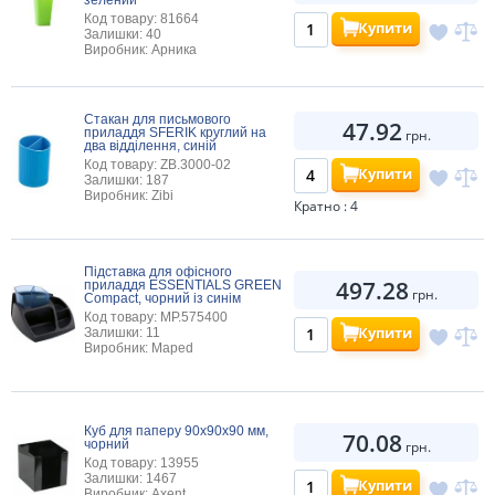
Код товару: 81664
Купити
Залишки: 40
Виробник: Арника
Стакан для письмового
47.92
приладдя SFERIK круглий на
грн.
два відділення, синій
Код товару: ZB.3000-02
Купити
Залишки: 187
Виробник: Zibi
Кратно : 4
Підставка для офісного
497.28
приладдя ESSENTIALS GREEN
грн.
Compact, чорний із синім
Код товару: MP.575400
Купити
Залишки: 11
Виробник: Maped
Куб для паперу 90x90x90 мм,
70.08
чорний
грн.
Код товару: 13955
Залишки: 1467
Купити
Виробник: Axent