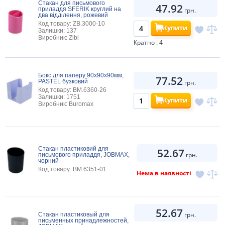
Стакан для письмового
47.92
приладдя SFERIK круглий на
грн.
два відділення, рожевий
Код товару: ZB.3000-10
Купити
Залишки: 137
Виробник: Zibi
Кратно : 4
Бокс для паперу 90х90х90мм,
77.52
PASTEL бузковий
грн.
Код товару: BM.6360-26
Залишки: 1751
Купити
Виробник: Buromax
Стакан пластиковий для
52.67
грн.
письмового приладдя, JOBMAX,
чорний
Код товару: BM.6351-01
Нема в наявності
52.67
грн.
Стакан пластиковый для
письменных принадлежностей,