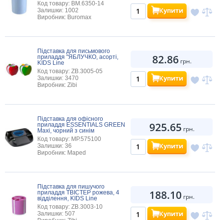
Код товару: BM.6350-14
Купити
Залишки: 1002
Виробник: Buromax
Підставка для письмового
82.86
приладдя "ЯБЛУЧКО, асорті,
грн.
KIDS Line
Код товару: ZB.3005-05
Купити
Залишки: 3470
Виробник: Zibi
Підставка для офісного
925.65
приладдя ESSENTIALS GREEN
грн.
Maxi, чорний з синім
Код товару: MP.575100
Купити
Залишки: 36
Виробник: Maped
Підставка для пишучого
188.10
приладдя ТВІСТЕР рожева, 4
грн.
відділення, KIDS Line
Код товару: ZB.3003-10
Купити
Залишки: 507