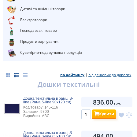
Дитячі та шкільні товари
електротовари
Господарські товари
Продукти харчування
Сувенірно-подарункова продукція
по рейтингу
|
від дешевих до дорогих
дошки текстильні
Дошка текстильна в рамці S-
836.00
line (Рама S-line 90х120 см)
грн.
Код товару: 145-116
Залишки: 9700
Купити
Виробник: ABC
Дошка текстильна в рамці S-
494.00
line (Рама S-line 65х100 см)