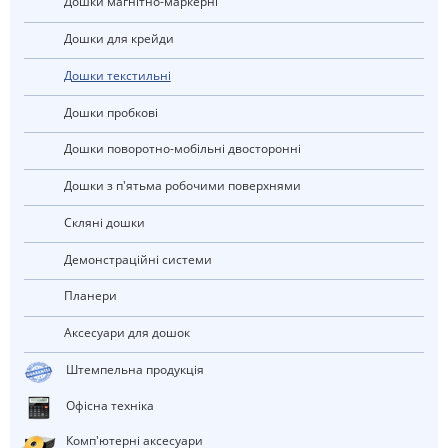
Дошки магнітно-маркерні
Дошки для крейди
дошки текстильні
дошки пробкові
Дошки поворотно-мобільні двосторонні
Дошки з п'ятьма робочими поверхнями
скляні дошки
Демонстраційні системи
планери
Аксесуари для дошок
штемпельна продукція
Офісна техніка
Комп'ютерні аксесуари