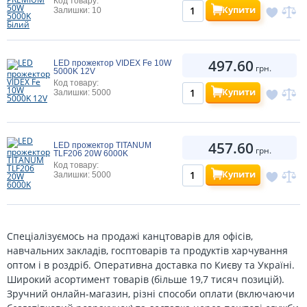
Код товару:
Купити
Залишки: 10
497.60
LED прожектор VIDEX Fe 10W
грн.
5000K 12V
Код товару:
Купити
Залишки: 5000
457.60
LED прожектор TITANUM
грн.
TLF206 20W 6000K
Код товару:
Купити
Залишки: 5000
Спеціалізуємось на продажі канцтоварів для офісів,
навчальних закладів, госптоварів та продуктів харчування
оптом і в роздріб. Оперативна доставка по Києву та Україні.
Широкий асортимент товарів (більше 19,7 тисяч позицій).
Зручний онлайн-магазин, різні способи оплати (включаючи