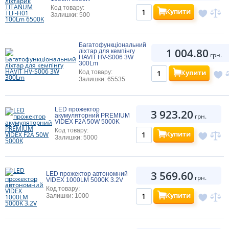
Код товару:
Купити
Залишки: 500
Багатофункціональний
1 004.80
ліхтар для кемпінгу
грн.
HAVIT HV-S006 3W
300Lm
Купити
Код товару:
Залишки: 65535
LED прожектор
3 923.20
акумуляторний PREMIUM
грн.
VIDEX F2A 50W 5000K
Код товару:
Купити
Залишки: 5000
3 569.60
LED прожектор автономний
грн.
VIDEX 1000LM 5000K 3.2V
Код товару:
Купити
Залишки: 1000