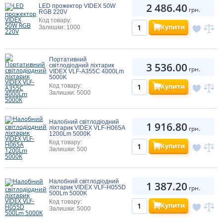
2 486.40
LED прожектор VIDEX 50W
грн.
RGB 220V
Код товару:
Купити
Залишки: 1000
Портативний
3 536.00
світлодіодний ліхтарик
грн.
VIDEX VLF-A355C 4000Lm
5000K
Купити
Код товару:
Залишки: 5000
Налобний світлодіодний
1 916.80
ліхтарик VIDEX VLF-H065A
грн.
1200Lm 5000K
Код товару:
Купити
Залишки: 500
Налобний світлодіодний
1 387.20
ліхтарик VIDEX VLF-H055D
грн.
500Lm 5000K
Код товару:
Купити
Залишки: 5000