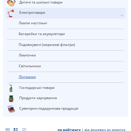
Дитячі та шкільні товари
електротовари
лампи настільні
Батарейки та акумулятори
Подовжувачі (мережеві фільтри)
лампочки
Світильники
Ліхтарики
Господарські товари
Продукти харчування
Сувенірно-подарункова продукція
по рейтингу
|
від дешевих до дорогих