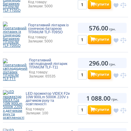
Код товару:
Купити
Залишки: 5000
Портативний ліхтарик із
576.00
сонячною батареєю
грн.
TITANUM TLF-T09SO
Код товару:
Купити
Залишки: 5000
Портативний
296.00
світлодіодний ліхтарик
грн.
TITANUM TLF-T11
Код товару:
Купити
Залишки: 65535
LED прожектор VIDEX F2e
1 088.00
10W 900Lm 5000K 220V з
грн.
датчиком руху та
освітленості
Купити
Код товару:
Залишки: 100