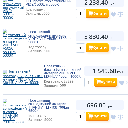
2 238.40
LED прожектор автономний
грн.
VIDEX 500Lm 5000K
Код товару:
Купити
Залишки: 5000
Портативний
3 830.40
світлодіодний ліхтарик
грн.
VIDEX VLF-A505C 5500Lm
5000K
Купити
Код товару:
Залишки: 500
Портативний
1 545.60
багатофункціональний
грн.
ліхтарик VIDEX VLF-
M044UV 400Lm 4000K
Купити
Код товару: 27299
Залишки: 500
Портативний
696.00
світлодіодний ліхтарик
грн.
TITANUM TLF-T08 700Lm
6500K
Купити
Код товару:
Залишки: 5000