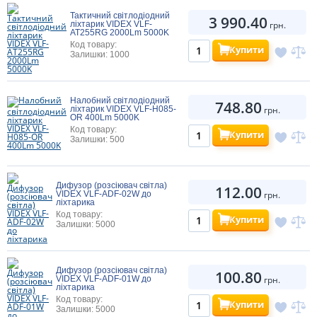
Тактичний світлодіодний
3 990.40
ліхтарик VIDEX VLF-
грн.
AT255RG 2000Lm 5000K
Код товару:
Купити
Залишки: 1000
Налобний світлодіодний
748.80
ліхтарик VIDEX VLF-H085-
грн.
OR 400Lm 5000K
Код товару:
Купити
Залишки: 500
Дифузор (розсіювач світла)
112.00
VIDEX VLF-ADF-02W до
грн.
ліхтарика
Код товару:
Купити
Залишки: 5000
Дифузор (розсіювач світла)
100.80
VIDEX VLF-ADF-01W до
грн.
ліхтарика
Код товару:
Купити
Залишки: 5000