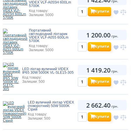
грн.
VIDEX VLF-A055H 600Lm
5700K
Купити
Код товару:
Залишки: 5000
Портативний
1 200.00
світлодіодний ліхтарик
грн.
VIDEX VLF-A055 600Lm
5700K
Купити
Код товару:
Залишки: 5000
1 419.20
LED ліхтар вуличний VIDEX
грн.
IP65 30W 5000K VL-SLE15-305
Код товару:
Купити
Залишки: 500
LED вуличний ліхтар VIDEX
2 662.40
(поворотний) 50W 5000K
грн.
Сірий
Код товару:
Купити
Залишки: 500