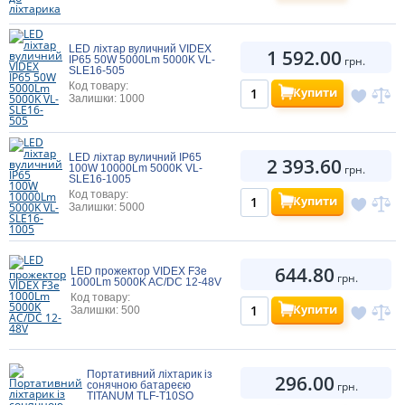
LED ліхтар вуличний VIDEX
1 592.00
IP65 50W 5000Lm 5000K VL-
грн.
SLE16-505
Код товару:
Купити
Залишки: 1000
LED ліхтар вуличний IP65
2 393.60
100W 10000Lm 5000K VL-
грн.
SLE16-1005
Код товару:
Купити
Залишки: 5000
644.80
LED прожектор VIDEX F3e
грн.
1000Lm 5000K AC/DC 12-48V
Код товару:
Купити
Залишки: 500
Портативний ліхтарик із
296.00
сонячною батареєю
грн.
TITANUM TLF-T10SO