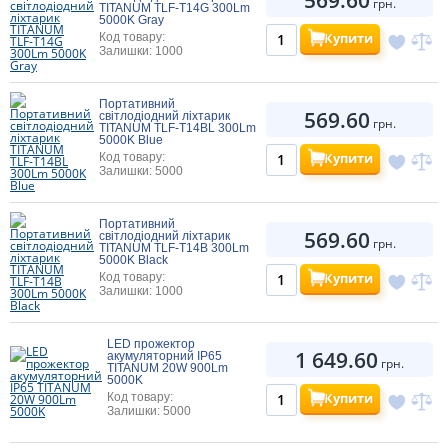
грн.
TITANUM TLF-T14G 300Lm
5000K Gray
Купити
Код товару:
Залишки: 1000
Портативний
569.60
світлодіодний ліхтарик
грн.
TITANUM TLF-T14BL 300Lm
5000K Blue
Купити
Код товару:
Залишки: 5000
Портативний
569.60
світлодіодний ліхтарик
грн.
TITANUM TLF-T14B 300Lm
5000K Black
Купити
Код товару:
Залишки: 1000
LED прожектор
1 649.60
акумуляторний IP65
грн.
TITANUM 20W 900Lm
5000K
Купити
Код товару:
Залишки: 5000