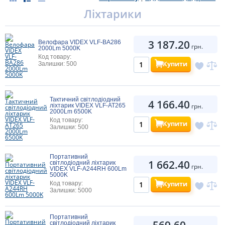
Ліхтарики
3 187.20
Велофара VIDEX VLF-BA286
грн.
2000Lm 5000K
Код товару:
Купити
Залишки: 500
Тактичний світлодіодний
4 166.40
ліхтарик VIDEX VLF-AT265
грн.
2000Lm 6500K
Код товару:
Купити
Залишки: 500
Портативний
1 662.40
світлодіодний ліхтарик
грн.
VIDEX VLF-A244RH 600Lm
5000K
Купити
Код товару:
Залишки: 5000
Портативний
569.60
світлодіодний ліхтарик