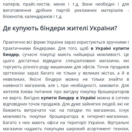
паперів, прайс-листів, меню і т.д. Вони необхідні і для
виготовлення дрібних партій рекламних матеріалів -
блокнотів, календариків і т.д.
Де купують біндери жителі України?
Практично всі фірми України зараз користуються зручними і
практичними біндерами. Для того, щоб
в Україні купити
биндер,
сучасні покупці мають найширші можливості. Це
цього достатньо відвідати спеціалізовані магазини, які
торгують різного роду машинами для офісів. Точок продажів
оргтехніки зараз багато не тільки у великих містах, а й в
невеликих. Якісні біндери можна не тільки знайти в
наявності магазинів, але і, при необхідності, замовити. Для
жителів Києва питання про вигідну покупку брошюраторов
не варто. Вигідно
купити биндер в Україні
можна в сотнях
відповідних точок продажів. Для дуже зайнятих людей, які не
бажають витрачати час на поїздки по магазинах, існує
можливість покупки брошюратора в інтернет-магазинах.
Багато з них мають офіси на території України. Віртуальні
магазини надають покупцям широкий асортимент техніки,