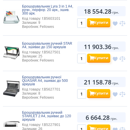
Брошурувальник Lyra 3 in 1 A4,
18 554.28
ручн., перфор. 20 арк., зшив.
грн.
300 арк.
Код товару: f.B5603101
Купити
Залишки: 9
Виробник: Fellowes
Брошурувальник ручний STAR
11 903.36
A4, зшиває до 150 аркушів
грн.
Код товару: f.B5627501
Залишки: 25
Купити
Виробник: Fellowes
Брошурувальник ручної
21 158.78
QUASAR А4, зшиває до 500
грн.
аркушів
Код товару: f.B5627701
Купити
Залишки: 8
Виробник: Fellowes
Брошурувальник ручний
6 664.28
STARLET 2 A4, зшиває до 120
грн.
аркушів
Код товару: f.B5227901
Купити
Залишки: 26