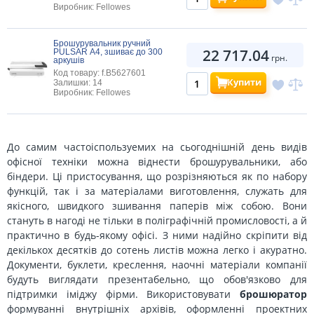
Виробник: Fellowes
Брошурувальник ручний
22 717.04
PULSAR А4, зшиває до 300
грн.
аркушів
Код товару: f.B5627601
Купити
Залишки: 14
Виробник: Fellowes
До самим частоіспользуемих на сьогоднішній день видів
офісної техніки можна віднести брошурувальники, або
біндери. Ці пристосування, що розрізняються як по набору
функцій, так і за матеріалами виготовлення, служать для
якісного, швидкого зшивання паперів між собою. Вони
стануть в нагоді не тільки в поліграфічній промисловості, а й
практично в будь-якому офісі. З ними надійно скріпити від
декількох десятків до сотень листів можна легко і акуратно.
Документи, буклети, креслення, наочні матеріали компанії
будуть виглядати презентабельно, що обов'язково для
підтримки іміджу фірми. Використовувати
брошюратор
формуванні внутрішніх архівів, оформленні проектних