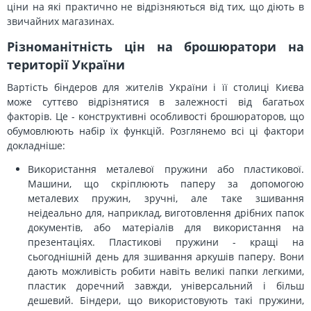
ціни на які практично не відрізняються від тих, що діють в
звичайних магазинах.
Різноманітність цін на брошюратори на
території України
Вартість біндеров для жителів України і її столиці Києва
може суттєво відрізнятися в залежності від багатьох
факторів. Це - конструктивні особливості брошюраторов, що
обумовлюють набір їх функцій. Розглянемо всі ці фактори
докладніше:
Використання металевої пружини або пластикової.
Машини, що скріплюють паперу за допомогою
металевих пружин, зручні, але таке зшивання
неідеально для, наприклад, виготовлення дрібних папок
документів, або матеріалів для використання на
презентаціях. Пластикові пружини - кращі на
сьогоднішній день для зшивання аркушів паперу. Вони
дають можливість робити навіть великі папки легкими,
пластик доречний завжди, універсальний і більш
дешевий. Біндери, що використовують такі пружини,