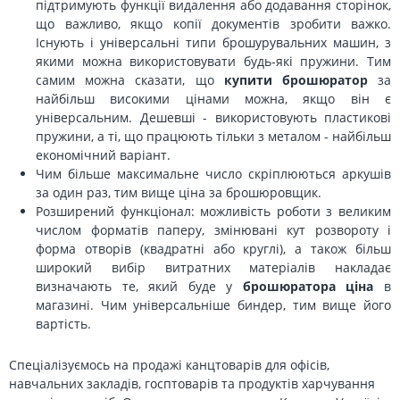
підтримують функції видалення або додавання сторінок,
що важливо, якщо копії документів зробити важко.
Існують і універсальні типи брошурувальних машин, з
якими можна використовувати будь-які пружини. Тим
самим можна сказати, що
купити брошюратор
за
найбільш високими цінами можна, якщо він є
універсальним. Дешевші - використовують пластикові
пружини, а ті, що працюють тільки з металом - найбільш
економічний варіант.
Чим більше максимальне число скріплюються аркушів
за один раз, тим вище ціна за брошюровщик.
Розширений функціонал: можливість роботи з великим
числом форматів паперу, змінювані кут розвороту і
форма отворів (квадратні або круглі), а також більш
широкий вибір витратних матеріалів накладає
визначають те, який буде у
брошюратора ціна
в
магазині. Чим універсальніше биндер, тим вище його
вартість.
Спеціалізуємось на продажі канцтоварів для офісів,
навчальних закладів, госптоварів та продуктів харчування