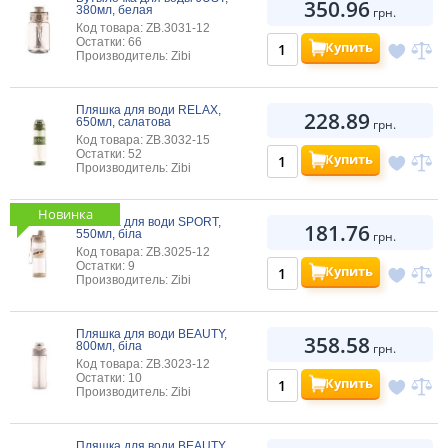
350.96
380мл, белая
грн.
Код товара: ZB.3031-12
Остатки: 66
Купить
Производитель: Zibi
Пляшка для води RELAX,
228.89
650мл, салатова
грн.
Код товара: ZB.3032-15
Остатки: 52
Купить
Производитель: Zibi
Новинка
Пляшка для води SPORT,
181.76
550мл, біла
грн.
Код товара: ZB.3025-12
Остатки: 9
Купить
Производитель: Zibi
Пляшка для води BEAUTY,
358.58
800мл, біла
грн.
Код товара: ZB.3023-12
Остатки: 10
Купить
Производитель: Zibi
Пляшка для води BEAUTY,