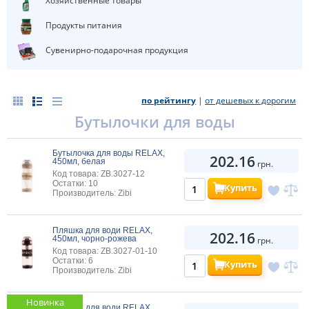
Хозяйственные товары
Продукты питания
Сувенирно-подарочная продукция
по рейтингу
|
от дешевых к дорогим
Бутылочки для воды
Бутылочка для воды RELAX,
202.16
450мл, белая
грн.
Код товара: ZB.3027-12
Остатки: 10
Купить
Производитель: Zibi
Пляшка для води RELAX,
202.16
450мл, чорно-рожева
грн.
Код товара: ZB.3027-01-10
Остатки: 6
Купить
Производитель: Zibi
Новинка
Пляшка для води RELAX,