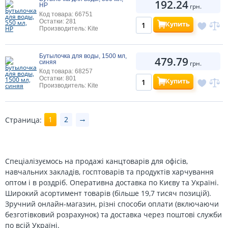
192.24
HP
грн.
Код товара: 66751
Остатки: 281
Купить
Производитель: Kite
Бутылочка для воды, 1500 мл,
479.79
синяя
грн.
Код товара: 68257
Остатки: 801
Купить
Производитель: Kite
→
1
2
Страница:
Спеціалізуємось на продажі канцтоварів для офісів,
навчальних закладів, госптоварів та продуктів харчування
оптом і в роздріб. Оперативна доставка по Києву та Україні.
Широкий асортимент товарів (більше 19,7 тисяч позицій).
Зручний онлайн-магазин, різні способи оплати (включаючи
безготівковий розрахунок) та доставка через поштові служби
по всій Україні.