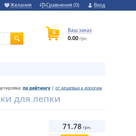
Желания
Сравнения
(
0
)
Вход
Ваш заказ
0
0.00
грн.
ортировка:
по рейтингу
|
от дешевых к дорогим
ски для лепки
71.78
грн.