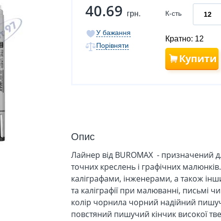
40.69
грн.
К-сть
У бажання
Кратно: 12
Порівняти
Купити
Опис
Лайнер від BUROMAX - призначений дл
точних креслень і графічних малюнкі
каліграфами, інженерами, а також ін
та каліграфії при малюванні, письмі чи
колір чорнила чорний надійний пишуч
повстяний пишучий кінчик високої твер