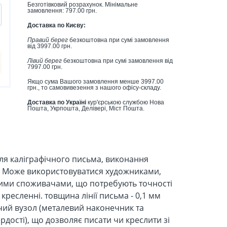
Безготівковий розрахунок. Мінімальне
замовлення: 797.00 грн.
Доставка по Києву:
Правий берег
безкоштовна при сумі замовлення
від 3997.00 грн.
Лівий берег
безкоштовна при сумі замовлення від
7997.00 грн.
Якщо сума Вашого замовлення менше 3997.00
грн., то самовивезення з нашого офісу-складу.
Доставка по Україні
кур'єрською службою Нова
Пошта, Укрпошта, Делівері, Міст Пошта.
я каліграфічного письма, виконання
в. Може використовуватися художниками,
шими споживачами, що потребують точності
 кресленні. товщина лінії письма - 0,1 мм
ий вузол (металевий наконечник та
дості), що дозволяє писати чи креслити зі