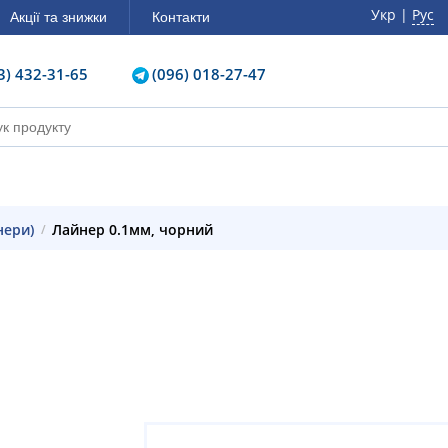
Укр |
Рус
Акції та знижки
Контакти
3) 432-31-65
(096) 018-27-47
нери)
Лайнер 0.1мм, чорний