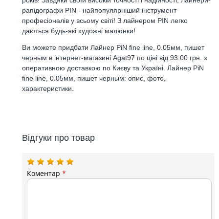
років! Завдяки своїй високій точності і надійності, лайнери-
рапідографи PIN - найпопулярніший інструмент
професіоналів у всьому світі! З лайнером PIN легко
даються будь-які художні малюнки!
Ви можете придбати Лайнер PiN fine line, 0.05мм, пишет
черным в інтернет-магазині Agat97 по ціні від 93.00 грн. з
оперативною доставкою по Києву та Україні. Лайнер PiN
fine line, 0.05мм, пишет черным: опис, фото,
характеристики.
Відгуки про товар
Коментар
*