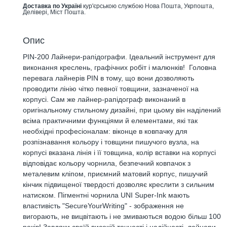
Доставка по Україні
кур'єрською службою Нова Пошта, Укрпошта,
Делівері, Міст Пошта.
Опис
PIN-200 Лайнери-рапідографи. Ідеальний інструмент для
виконання креслень, графічних робіт і малюнків! Головна
перевага лайнерів PIN в тому, що вони дозволяють
проводити лінію чітко певної товщини, зазначеної на
корпусі. Сам же лайнер-рапідограф виконаний в
оригінальному стильному дизайні, при цьому він наділений
всіма практичними функціями й елементами, які так
необхідні професіоналам: віконце в ковпачку для
розпізнавання кольору і товщини пишучого вузла, на
корпусі вказана лінія і її товщина, колір вставки на корпусі
відповідає кольору чорнила, безпечний ковпачок з
металевим кліпом, приємний матовий корпус, пишучий
кінчик підвищеної твердості дозволяє креслити з сильним
натиском. Пігментні чорнила UNI Super-Ink мають
властивість "SecureYourWriting" - зображення не
вигорають, не вицвітають і не змиваються водою більш 100