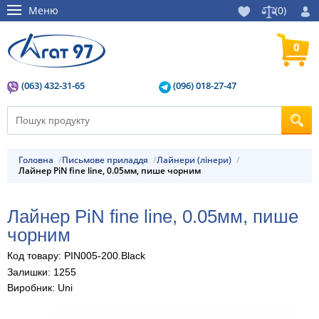
Меню
(
0
)
0
(063) 432-31-65
(096) 018-27-47
Головна
Письмове приладдя
Лайнери (лінери)
Лайнер PiN fine line, 0.05мм, пише чорним
Лайнер PiN fine line, 0.05мм, пише
чорним
Код товару: PIN005-200.Black
Залишки: 1255
Виробник: Uni