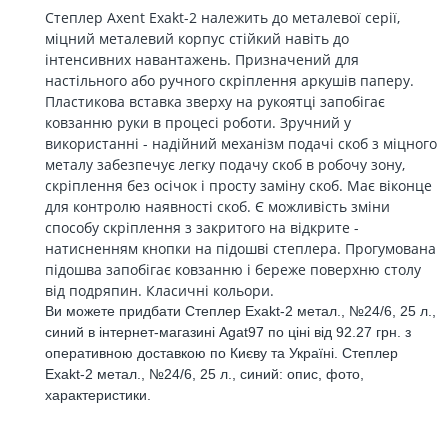
Степлер Axent Exakt-2 належить до металевої серії,
міцний металевий корпус стійкий навіть до
інтенсивних навантажень. Призначений для
настільного або ручного скріплення аркушів паперу.
Пластикова вставка зверху на рукоятці запобігає
ковзанню руки в процесі роботи. Зручний у
використанні - надійний механізм подачі скоб з міцного
металу забезпечує легку подачу скоб в робочу зону,
скріплення без осічок і просту заміну скоб. Має віконце
для контролю наявності скоб. Є можливість зміни
способу скріплення з закритого на відкрите -
натисненням кнопки на підошві степлера. Прогумована
підошва запобігає ковзанню і береже поверхню столу
від подряпин. Класичні кольори.
Ви можете придбати Степлер Exakt-2 метал., №24/6, 25 л.,
синий в інтернет-магазині Agat97 по ціні від 92.27 грн. з
оперативною доставкою по Києву та Україні. Степлер
Exakt-2 метал., №24/6, 25 л., синий: опис, фото,
характеристики.