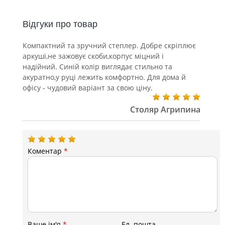
Відгуки про товар
Компактний та зручний степлер. Добре скріплює
аркуші,не зажовує скоби,корпус міцний і
надійний. Синій колір виглядає стильно та
акуратно,у руці лежить комфортно. Для дома й
офісу - чудовий варіант за свою ціну.
Столяр Агрипина
Коментар
*
Ваше ім'я
*
Ел. пошта