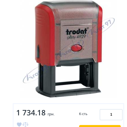
1 734.18
грн.
К-сть