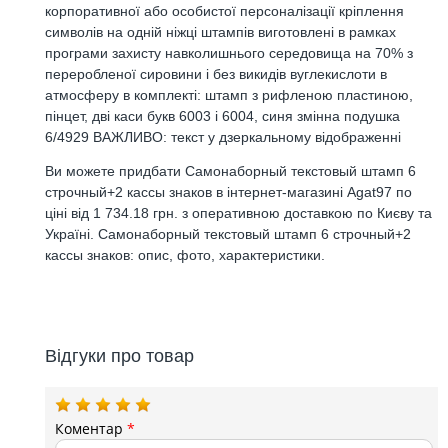
корпоративної або особистої персоналізації кріплення
символів на одній ніжці штампів виготовлені в рамках
програми захисту навколишнього середовища на 70% з
переробленої сировини і без викидів вуглекислоти в
атмосферу в комплекті: штамп з рифленою пластиною,
пінцет, дві каси букв 6003 і 6004, синя змінна подушка
6/4929 ВАЖЛИВО: текст у дзеркальному відображенні
Ви можете придбати Самонаборный текстовый штамп 6
строчный+2 кассы знаков в інтернет-магазині Agat97 по
ціні від 1 734.18 грн. з оперативною доставкою по Києву та
Україні. Самонаборный текстовый штамп 6 строчный+2
кассы знаков: опис, фото, характеристики.
Відгуки про товар
Коментар
*