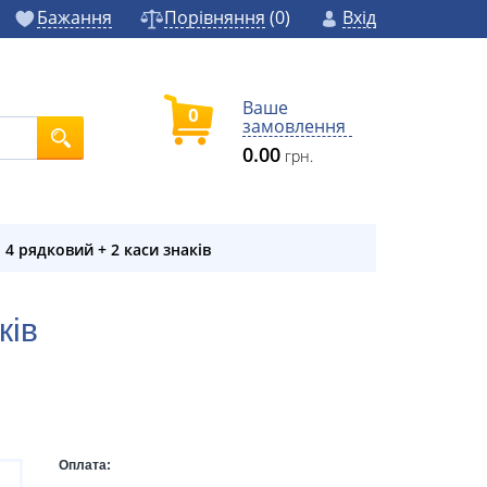
Бажання
Порівняння
(
0
)
Вхід
Ваше
0
замовлення
0.00
грн.
4 рядковий + 2 каси знаків
ків
Оплата: