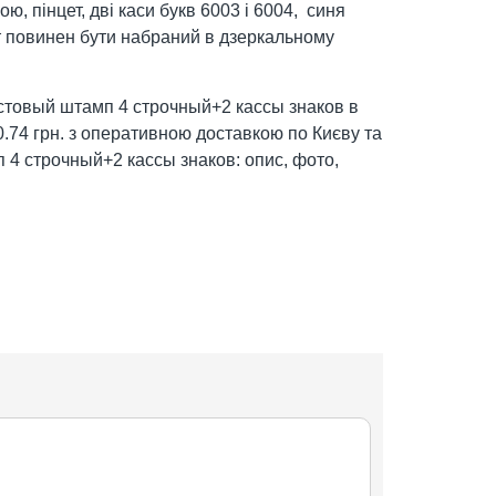
, пінцет, дві каси букв 6003 і 6004, синя
 повинен бути набраний в дзеркальному
товый штамп 4 строчный+2 кассы знаков в
60.74 грн. з оперативною доставкою по Києву та
 4 строчный+2 кассы знаков: опис, фото,