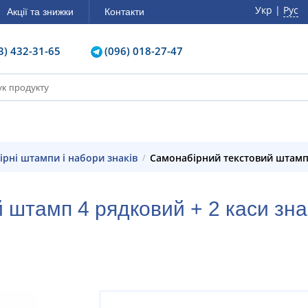
Укр |
Рус
Акції та знижки
Контакти
3) 432-31-65
(096) 018-27-47
ірні штампи і набори знаків
Самонабірний текстовий штамп 
 штамп 4 рядковий + 2 каси зна