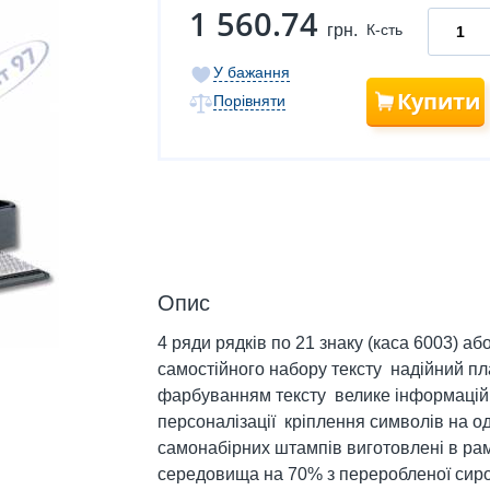
1 560.74
грн.
К-сть
У бажання
Купити
Порівняти
Опис
4 ряди рядків по 21 знаку (каса 6003) аб
самостійного набору тексту надійний п
фарбуванням тексту велике інформаційн
персоналізації кріплення символів на од
самонабірних штампів виготовлені в ра
середовища на 70% з переробленої сиро