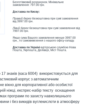
Безготівковий розрахунок. Мінімальне
замовлення: 797.00 грн.
Доставка по Києву:
Правий берег
безкоштовна при сумі замовлення
від 3997.00 грн.
Лівий берег
безкоштовна при сумі замовлення від
7997.00 грн.
Якщо сума Вашого замовлення менше 3997.00
грн., то самовивезення з нашого офісу-складу.
Доставка по Україні
кур'єрською службою Нова
Пошта, Укрпошта, Делівері, Міст Пошта.
о 17 знаків (каса 6004) використовується для
ластиковий корпус з автоматичним
е вікно для корпоративної або особистої
ній ніжці, експрес-набір тексту оснащення
мках програми по захисту навколишнього
вини і без викидів вуглекислоти в атмосферу