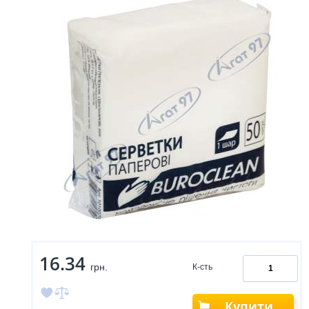
16.34
грн.
К-сть
Купити