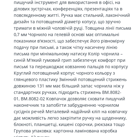
пишучий інструмент для використання в офісі, на
ділових зустрічах, конференціях, презентаціях та в
повсякденному житті. Ручка має стильний, лаконічний
дизайн та потовщений діаметр копусу, що зручно
тримати в міжній чоловічій руці. Товщина лінії письма
0,7 мм Чорнило на гелевій основі має оптимальні
показники в'язкості, що забеспечує його рівномірну
подачу при письмі, а також чітку насичену лінію
письма при мінімальному натиску Колір чорнила –
синій М'який гумовий грип забезпечує комфорт при
письмі та перешкоджає ковзанню пальців по корпусу
Круглий потовщений корпус чорного кольору з
глянцевого пластику Змінний потовщений стрижень
довжиною 131 мм має більший запас чорнила ніж у
стандартних ручках, підходить стрижень BM.8082-
01, BM.8082-02 Ковпачок дозволяє сховати пишучий
наконечник та запобігти забрудненню чорнилом
сусідніх речей Металевий надійний кліп на ковпачку
дає можливість легко закріпити ручку на щоденнику,
блокноті, планшетці, кишені сорочки, рюкзака тощо
Групова упаковка: картонна ламінована коробка