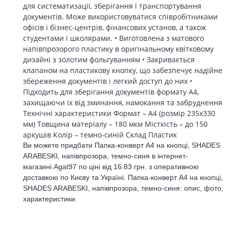
для систематизації, зберігання і транспортування
документів. Може використовуватися співробітниками
офісів і бізнес-центрів, фінансових установ, а також
студентами і школярами. • Виготовлена з матового
напівпрозорого пластику в оригінальному квітковому
дизайні з золотим фольгуванням • Закривається
клапаном на пластикову кнопку, що забезпечує надійне
збереження документів і легкий доступ до них •
Підходить для зберігання документів формату А4,
захищаючи їх від зминання, намокання та забруднення
Технічні характеристики Формат – А4 (розмір 235x330
мм) Товщина матеріалу – 180 мкм Місткість – до 150
аркушів Колір – темно-синій Склад Пластик
Ви можете придбати Папка-конверт А4 на кнопці, SHADES
ARABESKI, напівпрозора, темно-синя в інтернет-
магазині Agat97 по ціні від 16.83 грн. з оперативною
доставкою по Києву та Україні. Папка-конверт А4 на кнопці,
SHADES ARABESKI, напівпрозора, темно-синя: опис, фото,
характеристики.