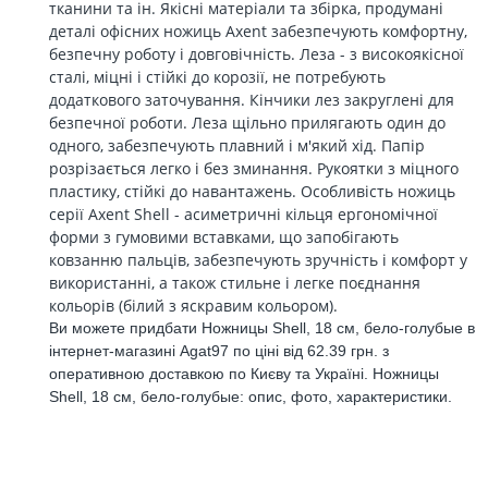
тканини та ін. Якісні матеріали та збірка, продумані
деталі офісних ножиць Axent забезпечують комфортну,
безпечну роботу і довговічність. Леза - з високоякісної
сталі, міцні і стійкі до корозії, не потребують
додаткового заточування. Кінчики лез закруглені для
безпечної роботи. Леза щільно прилягають один до
одного, забезпечують плавний і м'який хід. Папір
розрізається легко і без зминання. Рукоятки з міцного
пластику, стійкі до навантажень. Особливість ножиць
серії Axent Shell - асиметричні кільця ергономічної
форми з гумовими вставками, що запобігають
ковзанню пальців, забезпечують зручність і комфорт у
використанні, а також стильне і легке поєднання
кольорів (білий з яскравим кольором).
Ви можете придбати Ножницы Shell, 18 см, бело-голубые в
інтернет-магазині Agat97 по ціні від 62.39 грн. з
оперативною доставкою по Києву та Україні. Ножницы
Shell, 18 см, бело-голубые: опис, фото, характеристики.