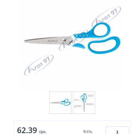
62.39
грн.
К-сть