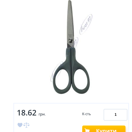
18.62
грн.
К-сть
Купити