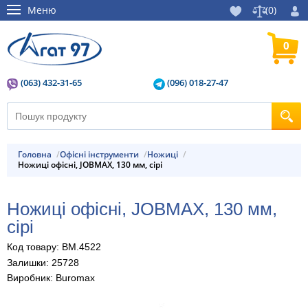
Меню
(
0
)
0
(063) 432-31-65
(096) 018-27-47
Головна
Офісні інструменти
Ножиці
Ножицi офiснi, JOBMAX, 130 мм, сірі
Ножицi офiснi, JOBMAX, 130 мм,
сірі
Код товару: BM.4522
Залишки: 25728
Виробник: Buromax