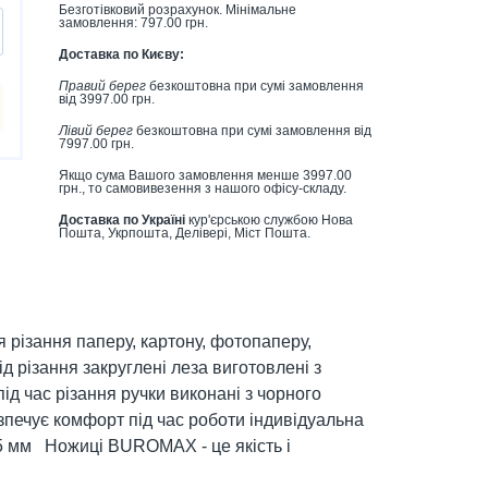
Безготівковий розрахунок. Мінімальне
замовлення: 797.00 грн.
Доставка по Києву:
Правий берег
безкоштовна при сумі замовлення
від 3997.00 грн.
Лівий берег
безкоштовна при сумі замовлення від
7997.00 грн.
Якщо сума Вашого замовлення менше 3997.00
грн., то самовивезення з нашого офісу-складу.
Доставка по Україні
кур'єрською службою Нова
Пошта, Укрпошта, Делівері, Міст Пошта.
різання паперу, картону, фотопаперу,
хід різання закруглені леза виготовлені з
під час різання ручки виконані з чорного
печує комфорт під час роботи індивідуальна
5 мм Ножиці BUROMAX - це якість і