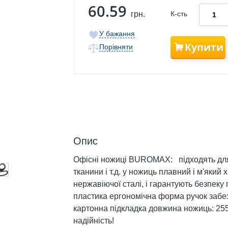
60.59
грн.
К-сть
У бажання
Купити
Порівняти
Опис
Офісні ножиці BUROMAX: підходять для 
тканини і т.д. у ножиць плавний і м'який 
нержавіючої сталі, і гарантують безпеку 
пластика ергономічна форма ручок забез
картонна підкладка довжина ножиць: 25
надійність!