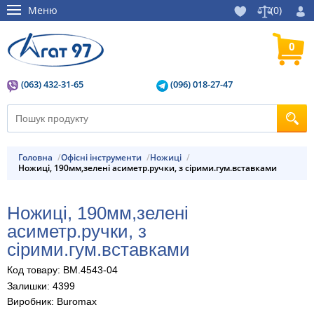
Меню
(
0
)
0
(063) 432-31-65
(096) 018-27-47
Головна
Офісні інструменти
Ножиці
Ножиці, 190мм,зелені асиметр.ручки, з сірими.гум.вставками
Ножиці, 190мм,зелені
асиметр.ручки, з
сірими.гум.вставками
Код товару: BM.4543-04
Залишки: 4399
Виробник: Buromax