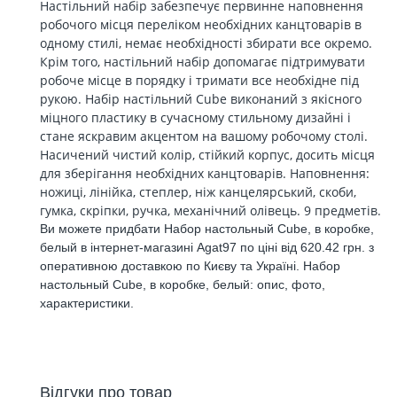
Настільний набір забезпечує первинне наповнення
робочого місця переліком необхідних канцтоварів в
одному стилі, немає необхідності збирати все окремо.
Крім того, настільний набір допомагає підтримувати
робоче місце в порядку і тримати все необхідне під
рукою. Набір настільний Cube виконаний з якісного
міцного пластику в сучасному стильному дизайні і
стане яскравим акцентом на вашому робочому столі.
Насичений чистий колір, стійкий корпус, досить місця
для зберігання необхідних канцтоварів. Наповнення:
ножиці, лінійка, степлер, ніж канцелярський, скоби,
гумка, скріпки, ручка, механічний олівець. 9 предметів.
Ви можете придбати Набор настольный Cube, в коробке,
белый в інтернет-магазині Agat97 по ціні від 620.42 грн. з
оперативною доставкою по Києву та Україні. Набор
настольный Cube, в коробке, белый: опис, фото,
характеристики.
Відгуки про товар