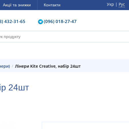
Укр |
Рус
Акції та знижки
Контакти
3) 432-31-65
(096) 018-27-47
нери)
Лінери Kite Creative, набір 24шт
бір 24шт