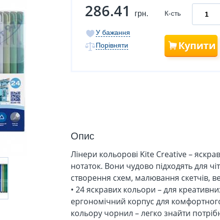
286.41
грн.
К-сть
У бажання
Купити
Порівняти
Опис
Лінери кольорові Kite Creative – яскрав
нотаток. Вони чудово підходять для чі
створення схем, малювання скетчів, ве
• 24 яскравих кольори – для креативних
ергономічний корпус для комфортного 
кольору чорнил – легко знайти потрібн