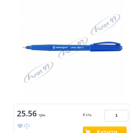
25.56
грн.
К-сть
Купити