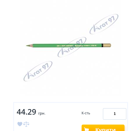
44.29
грн.
К-сть
Купити