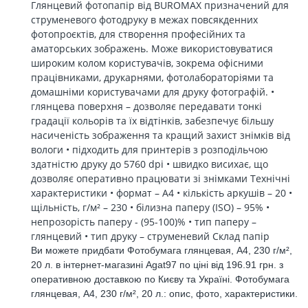
Глянцевий фотопапір від BUROMAX призначений для
струменевого фотодруку в межах повсякденних
фотопроєктів, для створення професійних та
аматорських зображень. Може використовуватися
широким колом користувачів, зокрема офісними
працівниками, друкарнями, фотолабораторіями та
домашніми користувачами для друку фотографій. •
глянцева поверхня – дозволяє передавати тонкі
градації кольорів та їх відтінків, забезпечує більшу
насиченість зображення та кращий захист знімків від
вологи • підходить для принтерів з розподільчою
здатністю друку до 5760 dpi • швидко висихає, що
дозволяє оперативно працювати зі знімками Технічні
характеристики • формат – А4 • кількість аркушів – 20 •
щільність, г/м² – 230 • білизна паперу (ISO) – 95% •
непрозорість паперу - (95-100)% • тип паперу –
глянцевий • тип друку – струменевий Склад папір
Ви можете придбати Фотобумага глянцевая, А4, 230 г/м²,
20 л. в інтернет-магазині Agat97 по ціні від 196.91 грн. з
оперативною доставкою по Києву та Україні. Фотобумага
глянцевая, А4, 230 г/м², 20 л.: опис, фото, характеристики.