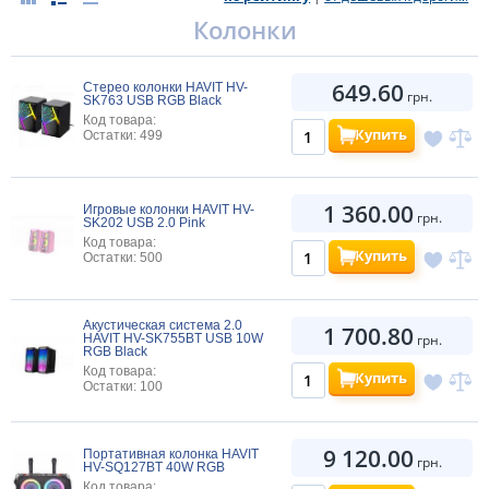
Колонки
649.60
Стерео колонки HAVIT HV-
грн.
SK763 USB RGB Black
Код товара:
Купить
Остатки: 499
1 360.00
Игровые колонки HAVIT HV-
грн.
SK202 USB 2.0 Pink
Код товара:
Купить
Остатки: 500
Акустическая система 2.0
1 700.80
HAVIT HV-SK755BT USB 10W
грн.
RGB Black
Код товара:
Купить
Остатки: 100
9 120.00
Портативная колонка HAVIT
грн.
HV-SQ127BT 40W RGB
Код товара: