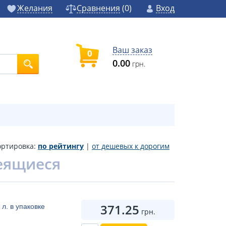
Желания
Сравнения
(
0
)
Вход
Ваш заказ
0
0.00
грн.
ортировка:
по рейтингу
|
от дешевых к дорогим
леящиеся
371.25
л. в упаковке
грн.