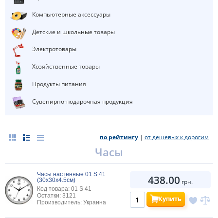
Компьютерные аксессуары
Детские и школьные товары
Электротовары
Хозяйственные товары
Продукты питания
Сувенирно-подарочная продукция
по рейтингу
|
от дешевых к дорогим
Часы
Часы настенные 01 S 41
438.00
(30х30х4.5см)
грн.
Код товара: 01 S 41
Остатки: 3121
Купить
Производитель: Украина