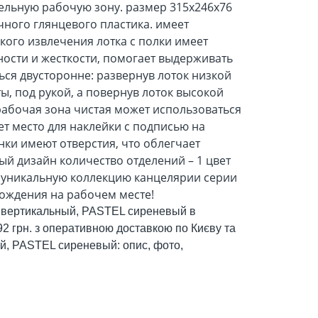
ельную рабочую зону. размер 315х246х76
ного глянцевого пластика. имеет
гкого извлечения лотка с полки имеет
ности и жесткости, помогает выдерживать
ся двусторонне: развернув лоток низкой
ы, под рукой, а повернув лоток высокой
рабочая зона чистая может использоваться
ет место для наклейки с подписью на
нки имеют отверстия, что облегчает
ый дизайн количество отделений – 1 цвет
 уникальную коллекцию канцелярии серии
хождения на рабочем месте!
 вертикальный, PASTEL сиреневый в
.92 грн. з оперативною доставкою по Києву та
ый, PASTEL сиреневый: опис, фото,