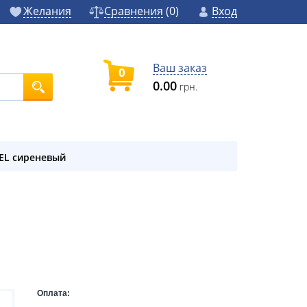
Желания
Сравнения
(
0
)
Вход
Ваш заказ
0
0.00
грн.
TEL сиреневый
Оплата: