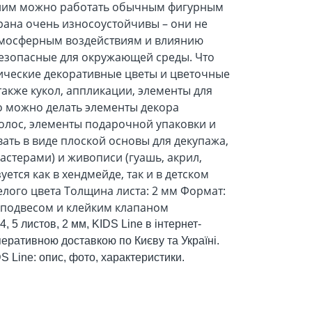
 ним можно работать обычным фигурным
рана очень износоустойчивы – они не
 атмосферным воздействиям и влиянию
безопасные для окружающей среды. Что
ические декоративные цветы и цветочные
 также кукол, аппликации, элементы для
го можно делать элементы декора
олос, элементы подарочной упаковки и
ть в виде плоской основы для декупажа,
астерами) и живописи (гуашь, акрил,
уется как в хендмейде, так и в детском
белого цвета Толщина листа: 2 мм Формат:
оподвесом и клейким клапаном
 5 листов, 2 мм, KIDS Line в інтернет-
 оперативною доставкою по Києву та Україні.
S Line: опис, фото, характеристики.