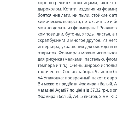
хорошо режется ножницами, также с
дыроколом. Кстати, изделия из фоами
боятся нив лаги, ни пыли, стойкие к
химических веществ, нетоксичные и 
можно делать из фоамирана? Реалист
композиции, бутоны, ягоды, листья, а
скрапбукинга и многое другое. Из не
интерьера, украшения для одежды и в
открыток. Фоамиран можно использова
для рисунка (мелками, пастелью, флом
темпера и т.п.). Очень широко использ
творчестве. Состав набора: 5 листов 
А4 Упаковка: прозрачный пакет с евр
Ви можете придбати Фоамиран белый, А4,
магазині Agat97 по ціні від 37.32 грн. з
Фоамиран белый, А4, 5 листов, 2 мм, KID