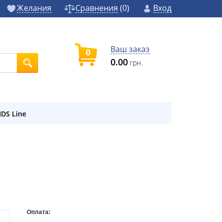
Желания
Сравнения
(
0
)
Вход
Ваш заказ
0
0.00
грн.
IDS Line
Оплата: