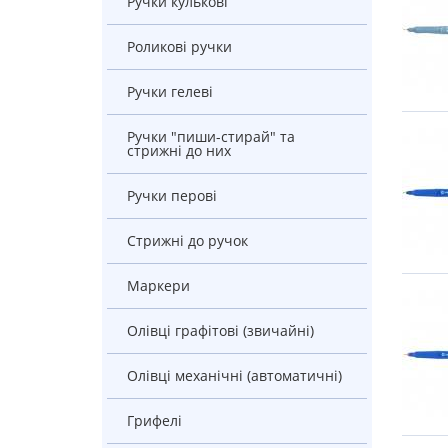
ручки кулькові
Роликові ручки
ручки гелеві
Ручки "пиши-стирай" та
стрижні до них
Ручки перові
Стрижні до ручок
маркери
Олівці графітові (звичайні)
Олівці механічні (автоматичні)
грифелі