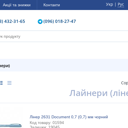
Укр |
Рус
Акції та знижки
Контакти
3) 432-31-65
(096) 018-27-47
нери)
Сор
Лайнери (лін
Лінер 2631 Document 0,7 (0,7) мм чорний
Код товару: 01594
Залишки: 19045