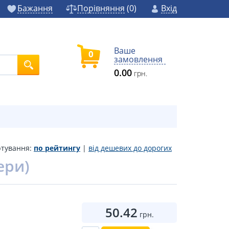
Бажання
Порівняння
(
0
)
Вхід
Ваше
0
замовлення
0.00
грн.
тування:
по рейтингу
|
від дешевих до дорогих
ери)
50.42
грн.