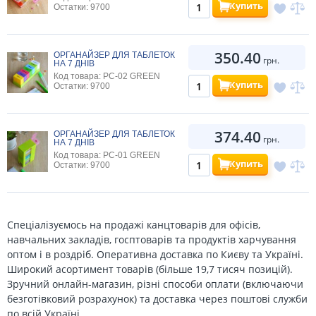
Купить
Остатки: 9700
350.40
ОРГАНАЙЗЕР ДЛЯ ТАБЛЕТОК
грн.
НА 7 ДНІВ
Код товара: PC-02 GREEN
Купить
Остатки: 9700
374.40
ОРГАНАЙЗЕР ДЛЯ ТАБЛЕТОК
грн.
НА 7 ДНІВ
Код товара: PC-01 GREEN
Купить
Остатки: 9700
Спеціалізуємось на продажі канцтоварів для офісів,
навчальних закладів, госптоварів та продуктів харчування
оптом і в роздріб. Оперативна доставка по Києву та Україні.
Широкий асортимент товарів (більше 19,7 тисяч позицій).
Зручний онлайн-магазин, різні способи оплати (включаючи
безготівковий розрахунок) та доставка через поштові служби
по всій Україні.