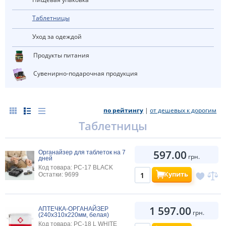
Таблетницы
Уход за одеждой
Продукты питания
Сувенирно-подарочная продукция
по рейтингу
|
от дешевых к дорогим
Таблетницы
597.00
Органайзер для таблеток на 7
грн.
дней
Код товара: PC-17 BLACK
Купить
Остатки: 9699
1 597.00
АПТЕЧКА-ОРГАНАЙЗЕР
грн.
(240х310х220мм, белая)
Код товара: PC-18 L WHITE